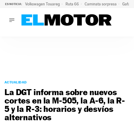
Volkswagen Touareg
Ruta 66
Caminata sorpresa
Gafas 
ES NOTICIA:
LO ÚLTIMO
Ni se te ocurra usar las gafas del eclipse al volante: el moti
LO ÚLTIMO
Ni se te ocurra usar las gafas del eclipse al volante: el motiv
ACTUALIDAD
ELÉCTRICOS
CONDUCIR
PRUEBAS
Saltar
VIRALES
al
ACTUALIDAD
PODCAST
contenido
La DGT informa sobre nuevos
MOTOS
cortes en la M-505, la A-6, la R-
TECNOLOGÍA
5 y la R-3: horarios y desvíos
SUPERCOCHES
MOTORTV
alternativos
PREMIOS
SERVICIOS