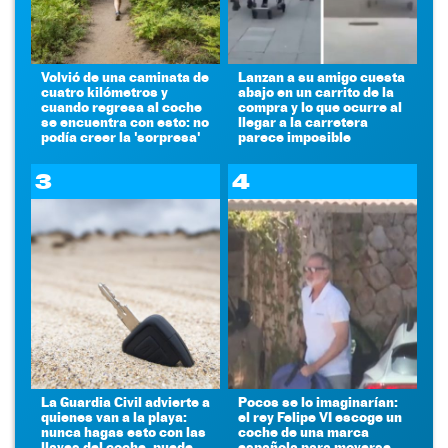
Volvió de una caminata de
Lanzan a su amigo cuesta
cuatro kilómetros y
abajo en un carrito de la
cuando regresa al coche
compra y lo que ocurre al
se encuentra con esto: no
llegar a la carretera
podía creer la 'sorpresa'
parece imposible
3
4
La Guardia Civil advierte a
Pocos se lo imaginarían:
quienes van a la playa:
el rey Felipe VI escoge un
nunca hagas esto con las
coche de una marca
llaves del coche, puede
española para moverse