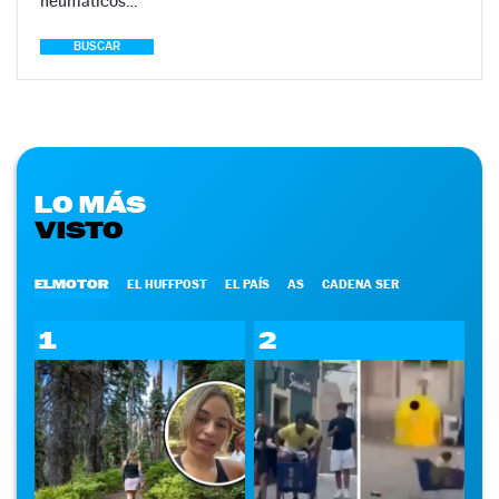
neumáticos…
BUSCAR
LO MÁS
VISTO
ELMOTOR
EL HUFFPOST
EL PAÍS
AS
CADENA SER
1
2