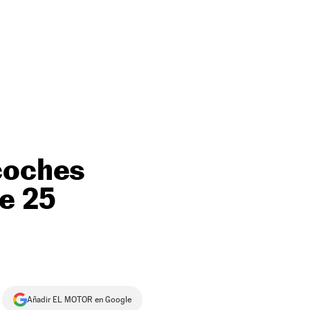
 coches
e 25
Añadir EL MOTOR en Google