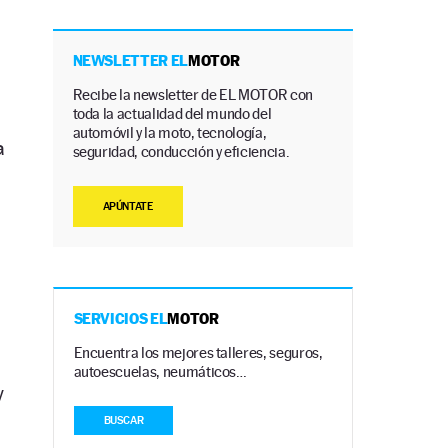
a
NEWSLETTER EL
MOTOR
Recibe la newsletter de EL MOTOR con
toda la actualidad del mundo del
automóvil y la moto, tecnología,
a
seguridad, conducción y eficiencia.
APÚNTATE
SERVICIOS EL
MOTOR
Encuentra los mejores talleres, seguros,
autoescuelas, neumáticos…
y
BUSCAR