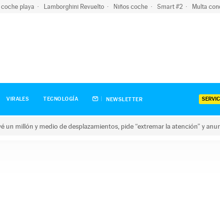
 coche playa
Lamborghini Revuelto
Niños coche
Smart #2
Multa con
SERVIC
VIRALES
TECNOLOGÍA
NEWSLETTER
revé un millón y medio de desplazamientos, pide “extremar la atención” y anu
n millón y medio de desplazamientos, pide “extremar la atención”