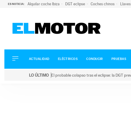
Alquilar coche Ibiza
DGT eclipse
Coches chinos
Llaves
ES NOTICIA:
ACTUALIDAD
ELÉCTRICOS
CONDUCIR
ACTUALIDAD
ELÉCTRICOS
CONDUCIR
PRUEBAS
PRUEBAS
Saltar
VIRALES
LO ÚLTIMO
El probable colapso tras el eclipse: la DGT p
al
PODCAST
LO ÚLTIMO
El probable colapso tras el eclipse: la DGT prevé u
contenido
MOTOS
TECNOLOGÍA
SUPERCOCHES
MOTORTV
PREMIOS
SERVICIOS