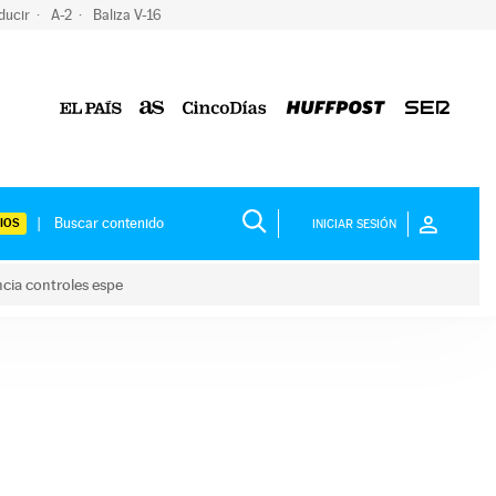
ducir
A-2
Baliza V-16
IOS
INICIAR SESIÓN
ncia controles espe
 y anuncia controles espe