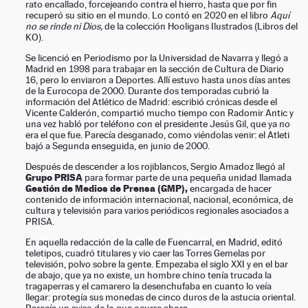
rato encallado, forcejeando contra el hierro, hasta que por fin
recuperó su sitio en el mundo. Lo contó en 2020 en el libro
Aquí
no se rinde ni Dios,
de la colección Hooligans Ilustrados (Libros del
KO).
Se licenció en Periodismo por la Universidad de Navarra y llegó a
Madrid en 1998 para trabajar en la sección de Cultura de Diario
16, pero lo enviaron a Deportes. Allí estuvo hasta unos días antes
de la Eurocopa de 2000. Durante dos temporadas cubrió la
información del Atlético de Madrid: escribió crónicas desde el
Vicente Calderón, compartió mucho tiempo con Radomir Antic y
una vez habló por teléfono con el presidente Jesús Gil, que ya no
era el que fue. Parecía desganado, como viéndolas venir: el Atleti
bajó a Segunda enseguida, en junio de 2000.
Después de descender a los rojiblancos, Sergio Amadoz llegó al
Grupo PRISA
para formar parte de una pequeña unidad llamada
Gestión de Medios de Prensa (GMP),
encargada de hacer
contenido de información internacional, nacional, económica, de
cultura y televisión para varios periódicos regionales asociados a
PRISA.
En aquella redacción de la calle de Fuencarral, en Madrid, editó
teletipos, cuadró titulares y vio caer las Torres Gemelas por
televisión, polvo sobre la gente. Empezaba el siglo XXI y en el bar
de abajo, que ya no existe, un hombre chino tenía trucada la
tragaperras y el camarero la desenchufaba en cuanto lo veía
llegar: protegía sus monedas de cinco duros de la astucia oriental.