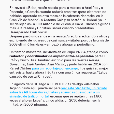
Parecía un aviso de lo que ocurre ahora.
Entrevistó a Bebe, recién nacida para la música, a Ariel Rot y a
Rosendo, a Camela cuando todavía eran tres (pero el tercero no
hablaba, apartado en otra mesa de la cafetería Nebraska, en la
Gran Vía de Madrid), a Antonio Gala y su bastón, a Umbral (ya un
ser de lejanías), a Luis Antonio de Villena, a David Trueba y algunos
más. A Kira Miró y Christian Gálvez cuando presentaban
Desesperado Club Social.
Después pasó unos años en la revista AireLibre, editando a otros y
escribiendo de lugares que casi nunca visitaba, porque la crisis de
2008 eliminó los viajes y empezó a ahogar al periodismo.
Un tiempo más tarde, de vuelta en el Grupo PRISA, trabajó como
redactor y coordinador de suplementos especiales
para EL
PAÍS y Cinco Días. También escribió para las revistas
Retina,
Consumer, Club Renfe
o
Azul Marino,
y pudo hablar en 2014 con
Rafael Chirbes
para un reportaje por encargo
. Fue quizá su mejor
entrevista, hasta ahora inédita y con una única respuesta: “Estoy
cansado de ese tal Chirbes”.
En agosto de 2016 llegó a EL MOTOR. Si de algo vale haber
llegado hasta aquí puede ser para
leer este otro texto, un retrato
sobre las 48 horas duras, tristes y absurdas que siguen a un
siniestro de tráfico mortal
, escenas que se repiten unas 1.800
veces al año en España, cinco al día. En 2030 deberían ser la
mitad; en 2050, ninguna.