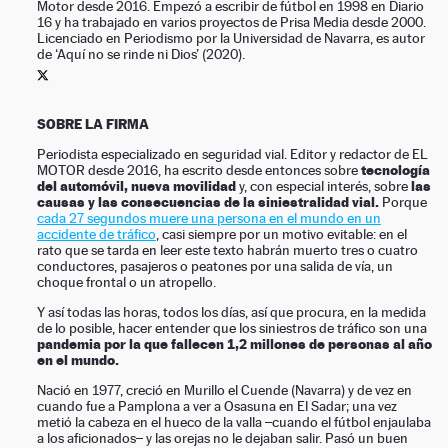
Motor desde 2016. Empezó a escribir de fútbol en 1998 en Diario
16 y ha trabajado en varios proyectos de Prisa Media desde 2000.
NEWSLETTER
Licenciado en Periodismo por la Universidad de Navarra, es autor
de ‘Aquí no se rinde ni Dios’ (2020).
SÍGUENOS
PERFIL DE SERGIO AMADOZ EN TWITTER
SOBRE LA FIRMA
Periodista especializado en seguridad vial. Editor y redactor de EL
tecnología
MOTOR desde 2016, ha escrito desde entonces sobre
del automóvil, nueva movilidad
las
y, con especial interés, sobre
causas y las consecuencias de la siniestralidad vial.
Porque
cada 27 segundos muere una persona en el mundo en un
accidente de tráfico
, casi siempre por un motivo evitable: en el
rato que se tarda en leer este texto habrán muerto tres o cuatro
conductores, pasajeros o peatones por una salida de vía, un
choque frontal o un atropello.
Y así todas las horas, todos los días, así que procura, en la medida
de lo posible, hacer entender que los siniestros de tráfico son una
pandemia por la que fallecen 1,2 millones de personas al año
en el mundo.
Nació en 1977, creció en Murillo el Cuende (Navarra) y de vez en
cuando fue a Pamplona a ver a Osasuna en El Sadar; una vez
metió la cabeza en el hueco de la valla –cuando el fútbol enjaulaba
a los aficionados– y las orejas no le dejaban salir. Pasó un buen