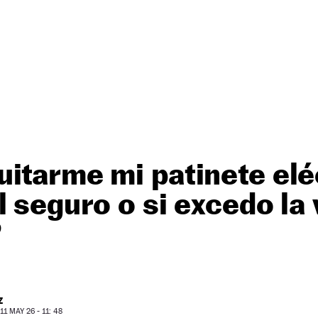
itarme mi patinete eléc
l seguro o si excedo la
?
Z
1 MAY 26 - 11: 48