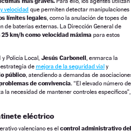
víctimas más graves.
Para ello, los agentes utilizan
y velocidad
que permiten detectar manipulaciones
os límites legales
, como la anulación de topes de
ión de baterías externas. La Dirección General de
s 25 km/h como velocidad máxima
para estos
 y Policía Local,
Jesús Carbonell
, enmarca la
a estrategia de
mejora de la seguridad vial
y
o público
, atendiendo a demandas de asociacione
problemas de convivencia
. “El elevado número d
za la necesidad de mantener controles específicos”,
tinete eléctrico
rativo valenciano es el
control administrativo de