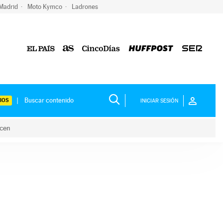
 Madrid
Moto Kymco
Ladrones
IOS
INICIAR SESIÓN
acen
lo hacen