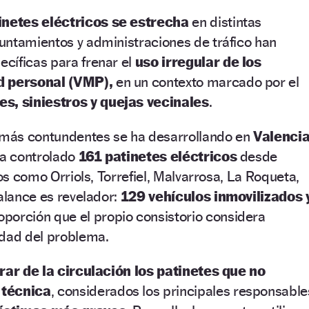
inetes eléctricos se estrecha
en distintas
untamientos y administraciones de tráfico han
cíficas para frenar el
uso irregular de los
d personal (VMP),
en un contexto marcado por el
es, siniestros y quejas vecinales
.
s más contundentes se ha desarrollando en
Valenci
ha controlado
161 patinetes eléctricos
desde
ios como Orriols, Torrefiel, Malvarrosa, La Roqueta,
balance es revelador:
129 vehículos inmovilizados 
roporción que el propio consistorio considera
edad del problema.
irar de la circulación los patinetes que no
 técnica
, considerados los principales responsable