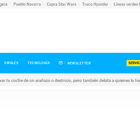
igera
Pueblo Navarra
Cupra Star Wars
Truco Hyundai
Líneas verdes
SERVIC
VIRALES
TECNOLOGÍA
NEWSLETTER
ar tu coche de un arañazo o destrozo, pero también delata a quienes lo h
 coche de un arañazo o destrozo, pero también delata a quienes 