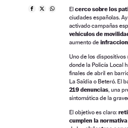
El
cerco sobre los pat
ciudades españolas. Ay
activado campañas espe
vehículos de movilida
aumento de
infraccion
Uno de los dispositivo
donde la Policía Local 
finales de abril en barr
La Saïdia o Beteró. El 
219 denuncias
, una p
sintomática de la grav
El objetivo es claro:
ret
cumplen la normativa