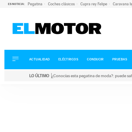
Pegatina
Coches clásicos
Cupra rey Felipe
Caravana l
ES NOTICIA:
ACTUALIDAD
ELÉCTRICOS
CONDUCIR
ACTUALIDAD
ELÉCTRICOS
CONDUCIR
PRUEBAS
PRUEBAS
Saltar
VIRALES
LO ÚLTIMO
¿Conocías esta pegatina de moda?: puede salv
al
PODCAST
LO ÚLTIMO
¿Conocías esta pegatina de moda?: puede salvar tu
contenido
MOTOS
TECNOLOGÍA
SUPERCOCHES
MOTORTV
PREMIOS
SERVICIOS