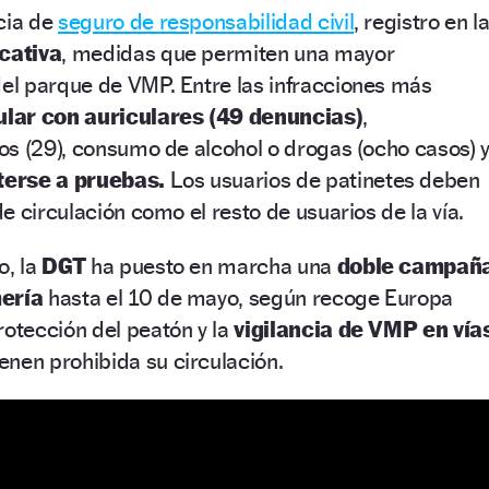
ncia de
seguro de responsabilidad civil
, registro en l
icativa
, medidas que permiten una mayor
del parque de VMP. Entre las infracciones más
ular con auriculares (49 denuncias)
,
os (29), consumo de alcohol o drogas (ocho casos) 
terse a pruebas.
Los usuarios de patinetes deben
e circulación como el resto de usuarios de la vía.
o, la
DGT
ha puesto en marcha una
doble campañ
mería
hasta el 10 de mayo, según recoge Europa
rotección del peatón y la
vigilancia de VMP en vía
enen prohibida su circulación.