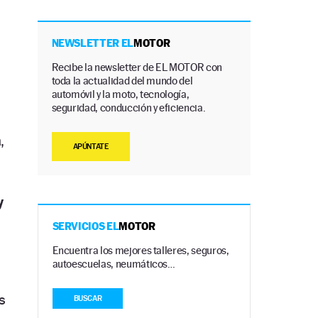
NEWSLETTER EL
MOTOR
Recibe la newsletter de EL MOTOR con
toda la actualidad del mundo del
automóvil y la moto, tecnología,
seguridad, conducción y eficiencia.
a
,
APÚNTATE
y
SERVICIOS EL
MOTOR
Encuentra los mejores talleres, seguros,
autoescuelas, neumáticos…
s
BUSCAR