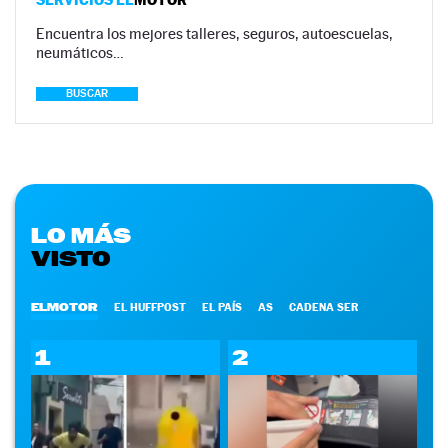
Encuentra los mejores talleres, seguros, autoescuelas,
neumáticos…
BUSCAR
LO MÁS
VISTO
ELMOTOR
EL HUFFPOST
EL PAÍS
AS
CADENA SER
1
2