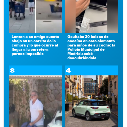
Lanzan a su amigo cuesta
Ocultaba 30 bolsas de
abajo en un carrito de la
cocaína en este elemento
compra y lo que ocurre al
para niños de su coche: la
llegar a la carretera
Policía Municipal de
parece imposible
Madrid acabó
descubriéndola
3
4