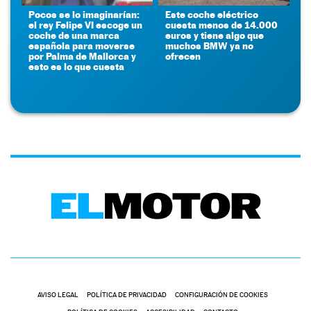
Pocos se lo imaginarían:
Este coche eléctrico
el rey Felipe VI escoge un
cuesta menos de 14.000
coche de una marca
euros y tiene algo que
española para moverse
muchos BMW ya no
por Palma de Mallorca y
ofrecen
esto es lo que cuesta
AVISO LEGAL
POLÍTICA DE PRIVACIDAD
CONFIGURACIÓN DE COOKIES