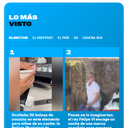
LO MÁS
VISTO
ELMOTOR
EL HUFFPOST
EL PAÍS
AS
CADENA SER
1
2
Ocultaba 30 bolsas de
Pocos se lo imaginarían:
cocaína en este elemento
el rey Felipe VI escoge un
para niños de su coche: la
coche de una marca
Policía Municipal de
española para moverse