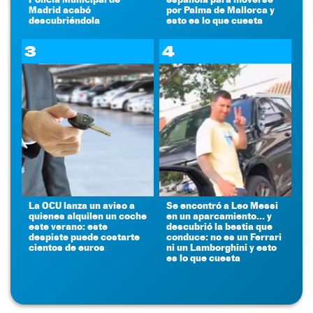
Madrid acabó
por Palma de Mallorca y
descubriéndola
esto es lo que cuesta
3
4
La OCU lanza un aviso a
Se encontró a Leo Messi
quienes alquilen un coche
en un aparcamiento... y
este verano: este
descubrió la bestia que
despiste puede costarte
conduce: no es un Ferrari
cientos de euros
ni un Lamborghini y esto
es lo que cuesta