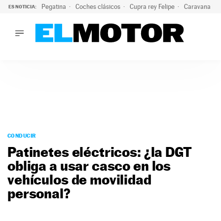
Pegatina
Coches clásicos
Cupra rey Felipe
Caravana lig
ES NOTICIA:
LO ÚLTIMO
El hiperdeportivo que desafía todas las tendencias: V12 a
LO ÚLTIMO
El hiperdeportivo que desafía todas las tendencias: V12 at
ACTUALIDAD
ELÉCTRICOS
CONDUCIR
PRUEBAS
Saltar
VIRALES
al
CONDUCIR
PODCAST
contenido
Patinetes eléctricos: ¿la DGT
MOTOS
obliga a usar casco en los
TECNOLOGÍA
vehículos de movilidad
SUPERCOCHES
MOTORTV
personal?
PREMIOS
SERVICIOS