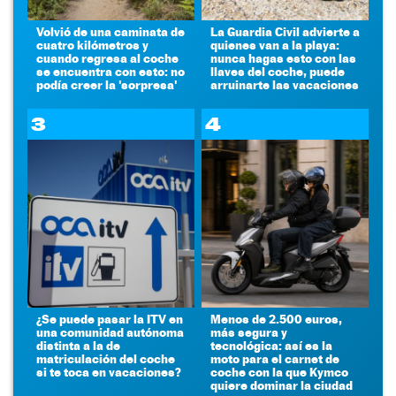
Volvió de una caminata de
La Guardia Civil advierte a
cuatro kilómetros y
quienes van a la playa:
cuando regresa al coche
nunca hagas esto con las
se encuentra con esto: no
llaves del coche, puede
podía creer la 'sorpresa'
arruinarte las vacaciones
3
4
¿Se puede pasar la ITV en
Menos de 2.500 euros,
una comunidad autónoma
más segura y
distinta a la de
tecnológica: así es la
matriculación del coche
moto para el carnet de
si te toca en vacaciones?
coche con la que Kymco
quiere dominar la ciudad