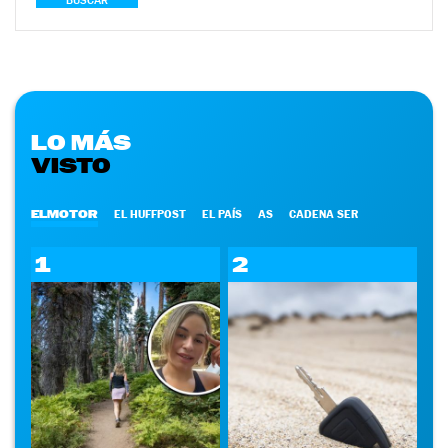
BUSCAR
LO MÁS
VISTO
ELMOTOR
EL HUFFPOST
EL PAÍS
AS
CADENA SER
1
2