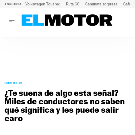
Volkswagen Touareg
Ruta 66
Caminata sorpresa
Gafas 
ES NOTICIA:
LO ÚLTIMO
Ni se te ocurra usar las gafas del eclipse al volante: el moti
LO ÚLTIMO
Ni se te ocurra usar las gafas del eclipse al volante: el motiv
ACTUALIDAD
ELÉCTRICOS
CONDUCIR
PRUEBAS
Saltar
VIRALES
al
CONDUCIR
PODCAST
contenido
¿Te suena de algo esta señal?
MOTOS
Miles de conductores no saben
TECNOLOGÍA
qué significa y les puede salir
SUPERCOCHES
MOTORTV
caro
PREMIOS
SERVICIOS