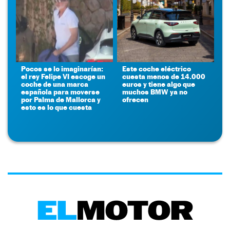
Pocos se lo imaginarían:
Este coche eléctrico
el rey Felipe VI escoge un
cuesta menos de 14.000
coche de una marca
euros y tiene algo que
española para moverse
muchos BMW ya no
por Palma de Mallorca y
ofrecen
esto es lo que cuesta