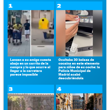
1
2
Lanzan a su amigo cuesta
Ocultaba 30 bolsas de
abajo en un carrito de la
cocaína en este elemento
compra y lo que ocurre al
para niños de su coche: la
llegar a la carretera
Policía Municipal de
parece imposible
Madrid acabó
descubriéndola
3
4