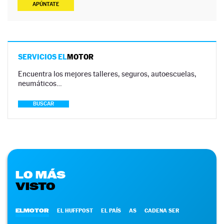
APÚNTATE
SERVICIOS EL
MOTOR
Encuentra los mejores talleres, seguros, autoescuelas,
neumáticos…
BUSCAR
LO MÁS
VISTO
ELMOTOR
EL HUFFPOST
EL PAÍS
AS
CADENA SER