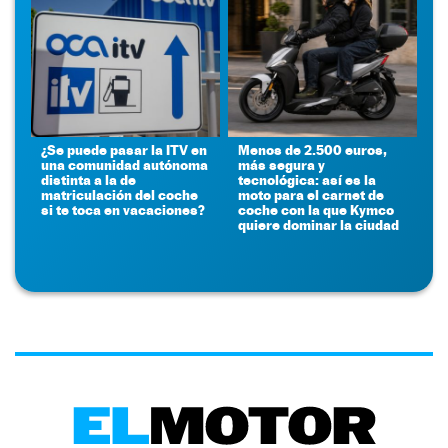
¿Se puede pasar la ITV en
Menos de 2.500 euros,
una comunidad autónoma
más segura y
distinta a la de
tecnológica: así es la
matriculación del coche
moto para el carnet de
si te toca en vacaciones?
coche con la que Kymco
quiere dominar la ciudad