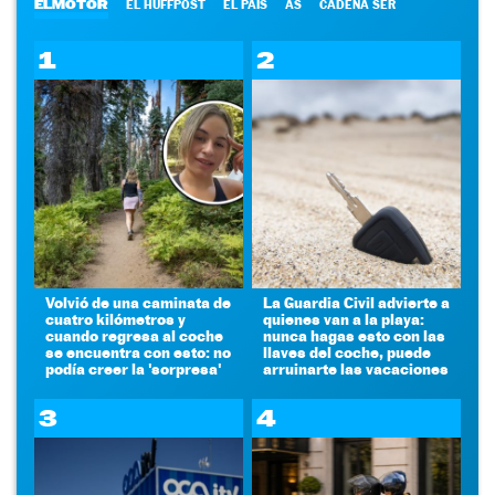
ELMOTOR
EL HUFFPOST
EL PAÍS
AS
CADENA SER
1
2
Volvió de una caminata de
La Guardia Civil advierte a
cuatro kilómetros y
quienes van a la playa:
cuando regresa al coche
nunca hagas esto con las
se encuentra con esto: no
llaves del coche, puede
podía creer la 'sorpresa'
arruinarte las vacaciones
3
4