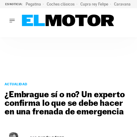
Pegatina
Coches clásicos
Cupra rey Felipe
Caravana lig
ES NOTICIA:
LO ÚLTIMO
El hiperdeportivo que desafía todas las tendencias: V12 a
LO ÚLTIMO
El hiperdeportivo que desafía todas las tendencias: V12 at
ACTUALIDAD
ELÉCTRICOS
CONDUCIR
PRUEBAS
Saltar
VIRALES
al
ACTUALIDAD
PODCAST
contenido
¿Embrague sí o no? Un experto
MOTOS
confirma lo que se debe hacer
TECNOLOGÍA
en una frenada de emergencia
SUPERCOCHES
MOTORTV
PREMIOS
SERVICIOS