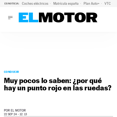
Coches eléctricos
Matrícula españa
Plan Auto+
VTC
ES NOTICIA:
LO ÚLTIMO
La Lista Blanca del Programa Auto+: todos los coches eléct
LO ÚLTIMO
La Lista Blanca del Programa Auto+: todos los coches eléctr
ACTUALIDAD
ELÉCTRICOS
CONDUCIR
PRUEBAS
Saltar
VIRALES
al
CONDUCIR
PODCAST
contenido
Muy pocos lo saben: ¿por qué
MOTOS
hay un punto rojo en las ruedas?
TECNOLOGÍA
SUPERCOCHES
MOTORTV
PREMIOS
POR
EL MOTOR
SERVICIOS
22 SEP 24 - 12: 13