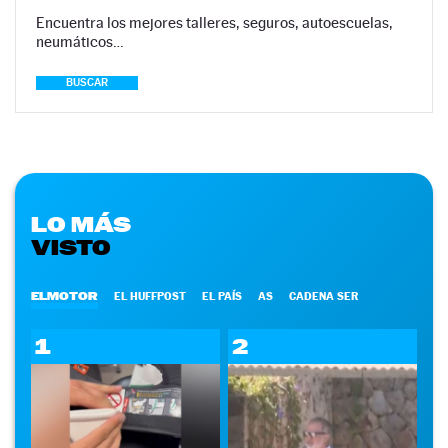
Encuentra los mejores talleres, seguros, autoescuelas,
neumáticos…
BUSCAR
LO MÁS
VISTO
ELMOTOR
EL HUFFPOST
EL PAÍS
AS
CADENA SER
1
2