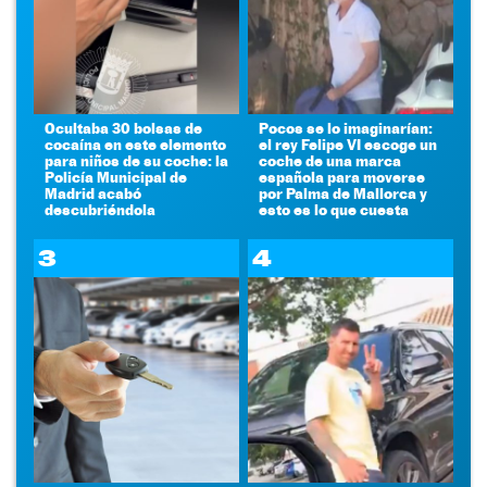
Ocultaba 30 bolsas de
Pocos se lo imaginarían:
cocaína en este elemento
el rey Felipe VI escoge un
para niños de su coche: la
coche de una marca
Policía Municipal de
española para moverse
Madrid acabó
por Palma de Mallorca y
descubriéndola
esto es lo que cuesta
3
4