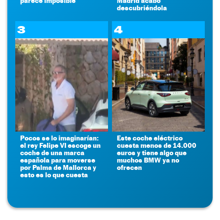
parece imposible
Madrid acabó
descubriéndola
3
4
Pocos se lo imaginarían:
Este coche eléctrico
el rey Felipe VI escoge un
cuesta menos de 14.000
coche de una marca
euros y tiene algo que
española para moverse
muchos BMW ya no
por Palma de Mallorca y
ofrecen
esto es lo que cuesta