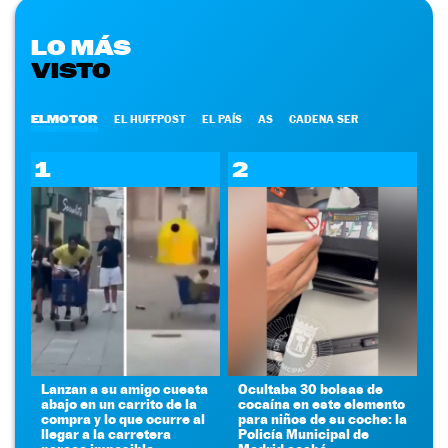
LO MÁS
VISTO
ELMOTOR
EL HUFFPOST
EL PAÍS
AS
CADENA SER
1
2
Lanzan a su amigo cuesta
Ocultaba 30 bolsas de
abajo en un carrito de la
cocaína en este elemento
compra y lo que ocurre al
para niños de su coche: la
llegar a la carretera
Policía Municipal de