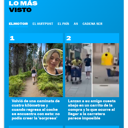
LO MÁS
VISTO
ELMOTOR
EL HUFFPOST
EL PAÍS
AS
CADENA SER
1
2
Volvió de una caminata de
Lanzan a su amigo cuesta
cuatro kilómetros y
abajo en un carrito de la
cuando regresa al coche
compra y lo que ocurre al
se encuentra con esto: no
llegar a la carretera
podía creer la 'sorpresa'
parece imposible