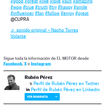
#good
#great
#like
#love
#sun
#amazing
#wow
#true
#truth
#try
#happy
#smile
#influencer
#fan
#follow
#enjoy
#great
@CUPRA
♬ sonido original – Nacho Torres
Volante
Sigue toda la información de EL MOTOR desde
Facebook
,
X
o
Instagram
Rubén Pérez
Perfil de Rubén Pérez en Twitter
Perfil de Rubén Pérez en Linkedin
VER BIOGRAFÍA