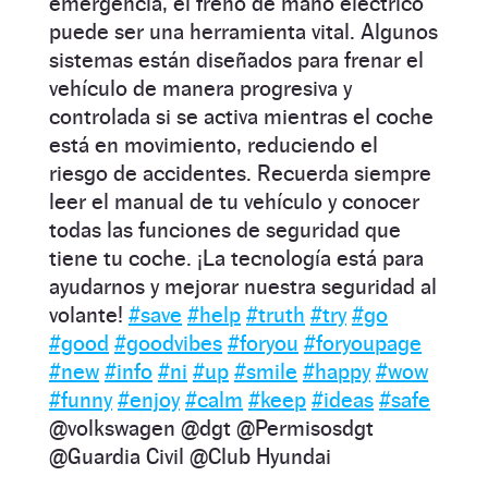
emergencia, el freno de mano eléctrico
puede ser una herramienta vital. Algunos
sistemas están diseñados para frenar el
vehículo de manera progresiva y
controlada si se activa mientras el coche
está en movimiento, reduciendo el
riesgo de accidentes. Recuerda siempre
leer el manual de tu vehículo y conocer
todas las funciones de seguridad que
tiene tu coche. ¡La tecnología está para
ayudarnos y mejorar nuestra seguridad al
volante!
#save
#help
#truth
#try
#go
#good
#goodvibes
#foryou
#foryoupage
#new
#info
#ni
#up
#smile
#happy
#wow
#funny
#enjoy
#calm
#keep
#ideas
#safe
@volkswagen @dgt @Permisosdgt
@Guardia Civil @Club Hyundai