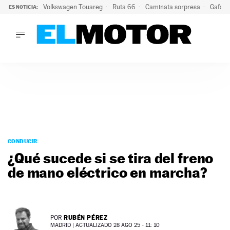
Volkswagen Touareg
Ruta 66
Caminata sorpresa
Gafas 
ES NOTICIA:
LO ÚLTIMO
Ni se te ocurra usar las gafas del eclipse al volante: el moti
LO ÚLTIMO
Ni se te ocurra usar las gafas del eclipse al volante: el motiv
ACTUALIDAD
ELÉCTRICOS
CONDUCIR
PRUEBAS
Saltar
VIRALES
al
CONDUCIR
PODCAST
contenido
¿Qué sucede si se tira del freno
MOTOS
de mano eléctrico en marcha?
TECNOLOGÍA
SUPERCOCHES
MOTORTV
PREMIOS
RUBÉN PÉREZ
POR
SERVICIOS
MADRID |
ACTUALIZADO 28 AGO 25 - 11: 10