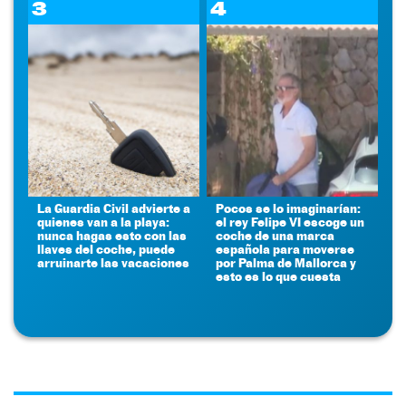
3
4
La Guardia Civil advierte a
Pocos se lo imaginarían:
quienes van a la playa:
el rey Felipe VI escoge un
nunca hagas esto con las
coche de una marca
llaves del coche, puede
española para moverse
arruinarte las vacaciones
por Palma de Mallorca y
esto es lo que cuesta