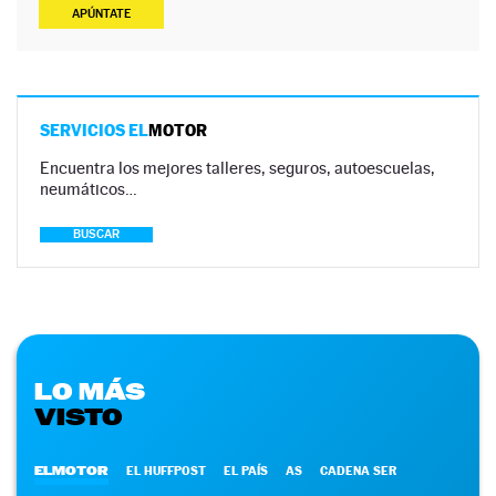
APÚNTATE
SERVICIOS EL
MOTOR
Encuentra los mejores talleres, seguros, autoescuelas,
neumáticos…
BUSCAR
LO MÁS
VISTO
ELMOTOR
EL HUFFPOST
EL PAÍS
AS
CADENA SER