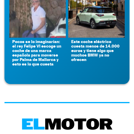
Pocos se lo imaginarían:
Este coche eléctrico
el rey Felipe VI escoge un
cuesta menos de 14.000
coche de una marca
euros y tiene algo que
española para moverse
muchos BMW ya no
por Palma de Mallorca y
ofrecen
esto es lo que cuesta