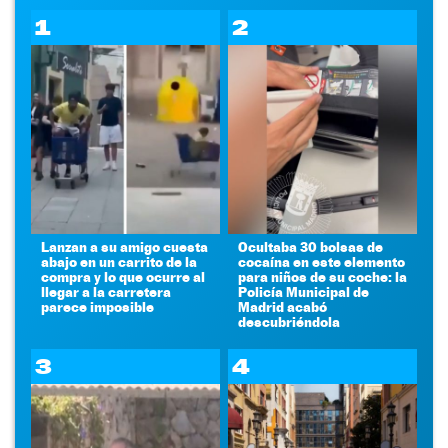
1
2
Lanzan a su amigo cuesta
Ocultaba 30 bolsas de
abajo en un carrito de la
cocaína en este elemento
compra y lo que ocurre al
para niños de su coche: la
llegar a la carretera
Policía Municipal de
parece imposible
Madrid acabó
descubriéndola
3
4