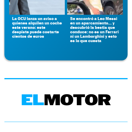
La OCU lanza un aviso a
Se encontró a Leo Messi
quienes alquilen un coche
en un aparcamiento... y
este verano: este
descubrió la bestia que
despiste puede costarte
conduce: no es un Ferrari
cientos de euros
ni un Lamborghini y esto
es lo que cuesta