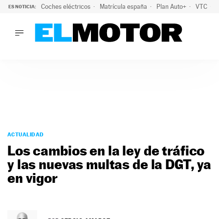
Coches eléctricos
Matrícula españa
Plan Auto+
VTC
ES NOTICIA:
LO ÚLTIMO
La Lista Blanca del Programa Auto+: todos los coches eléct
LO ÚLTIMO
La Lista Blanca del Programa Auto+: todos los coches eléctr
ACTUALIDAD
ELÉCTRICOS
CONDUCIR
PRUEBAS
Saltar
VIRALES
al
ACTUALIDAD
PODCAST
contenido
Los cambios en la ley de tráfico
MOTOS
y las nuevas multas de la DGT, ya
TECNOLOGÍA
en vigor
SUPERCOCHES
MOTORTV
PREMIOS
SERVICIOS