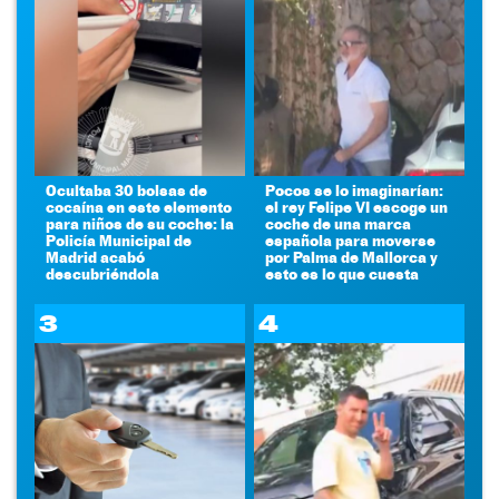
Ocultaba 30 bolsas de
Pocos se lo imaginarían:
cocaína en este elemento
el rey Felipe VI escoge un
para niños de su coche: la
coche de una marca
Policía Municipal de
española para moverse
Madrid acabó
por Palma de Mallorca y
descubriéndola
esto es lo que cuesta
3
4