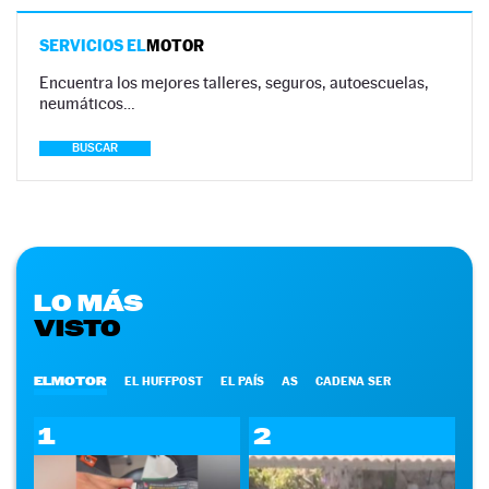
SERVICIOS EL
MOTOR
Encuentra los mejores talleres, seguros, autoescuelas,
neumáticos…
BUSCAR
LO MÁS
VISTO
ELMOTOR
EL HUFFPOST
EL PAÍS
AS
CADENA SER
1
2