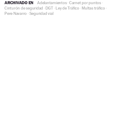
ARCHIVADO EN
Adelantamientos
·
Carnet por puntos
·
Cinturón de seguridad
·
DGT
·
Ley de Tráfico
·
Multas tráfico
·
Pere Navarro
·
Seguridad vial