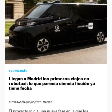
NEWSLETTER
SÍGUENOS
TECNOLOGÍA
Llegan a Madrid los primeros viajes en
robotaxi: lo que parecía ciencia ficción ya
tiene fecha
RUTH GARCÍA
|
03/06/2026
| MADRID
El proyecto inicia una nueva fase en la que los