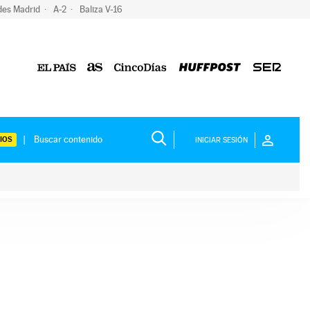
des Madrid
A-2
Baliza V-16
IOS
INICIAR SESIÓN