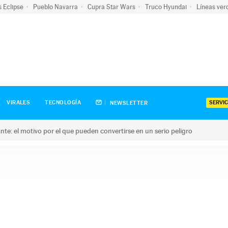
s Eclipse
Pueblo Navarra
Cupra Star Wars
Truco Hyundai
Líneas ver
SERVIC
VIRALES
TECNOLOGÍA
NEWSLETTER
olante: el motivo por el que pueden convertirse en un serio peligro
e: el motivo por el que pueden convertirse en un serio peligro