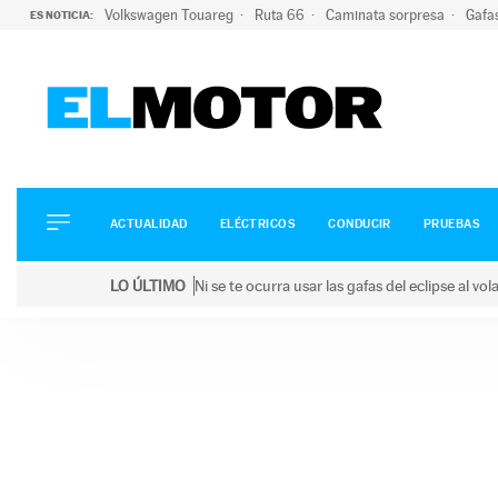
Volkswagen Touareg
Ruta 66
Caminata sorpresa
Gafa
ES NOTICIA:
ACTUALIDAD
ELÉCTRICOS
CONDUCIR
ACTUALIDAD
ELÉCTRICOS
CONDUCIR
PRUEBAS
PRUEBAS
Saltar
VIRALES
LO ÚLTIMO
Ni se te ocurra usar las gafas del eclipse al v
al
PODCAST
LO ÚLTIMO
Ni se te ocurra usar las gafas del eclipse al volant
contenido
MOTOS
TECNOLOGÍA
SUPERCOCHES
MOTORTV
PREMIOS
SERVICIOS