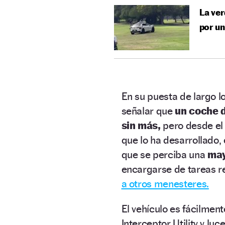
La ver
por un
En su puesta de largo l
señalar que
un coche d
sin más,
pero desde el 
que lo ha desarrollado, 
que se perciba una
may
encargarse de tareas r
a otros menesteres.
El vehículo es fácilmen
Interceptor Utility y lu