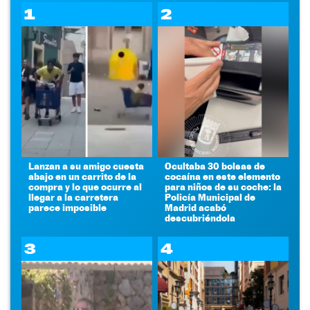
1
2
Lanzan a su amigo cuesta
Ocultaba 30 bolsas de
abajo en un carrito de la
cocaína en este elemento
compra y lo que ocurre al
para niños de su coche: la
llegar a la carretera
Policía Municipal de
parece imposible
Madrid acabó
descubriéndola
3
4