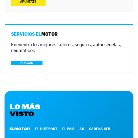
APÚNTATE
SERVICIOS EL
MOTOR
Encuentra los mejores talleres, seguros, autoescuelas,
neumáticos…
BUSCAR
LO MÁS
VISTO
ELMOTOR
EL HUFFPOST
EL PAÍS
AS
CADENA SER