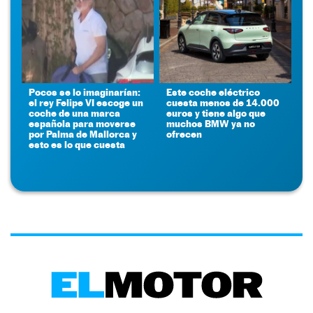
Pocos se lo imaginarían:
Este coche eléctrico
el rey Felipe VI escoge un
cuesta menos de 14.000
coche de una marca
euros y tiene algo que
española para moverse
muchos BMW ya no
por Palma de Mallorca y
ofrecen
esto es lo que cuesta