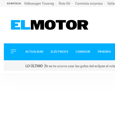
Volkswagen Touareg
Ruta 66
Caminata sorpresa
Gafa
ES NOTICIA:
ACTUALIDAD
ELÉCTRICOS
CONDUCIR
ACTUALIDAD
ELÉCTRICOS
CONDUCIR
PRUEBAS
PRUEBAS
Saltar
VIRALES
LO ÚLTIMO
Ni se te ocurra usar las gafas del eclipse al v
al
PODCAST
LO ÚLTIMO
Ni se te ocurra usar las gafas del eclipse al volant
contenido
MOTOS
TECNOLOGÍA
SUPERCOCHES
MOTORTV
PREMIOS
SERVICIOS