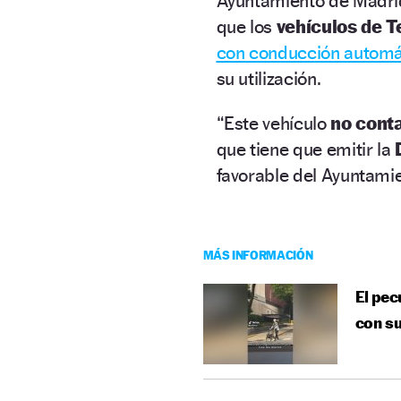
Ayuntamiento de Madri
que los
vehículos de T
con conducción automá
su utilización.
“Este vehículo
no cont
que tiene que emitir la
favorable del Ayuntami
MÁS INFORMACIÓN
El pec
con su