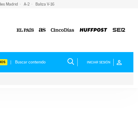
des Madrid
A-2
Baliza V-16
IOS
INICIAR SESIÓN