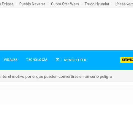
s Eclipse
Pueblo Navarra
Cupra Star Wars
Truco Hyundai
Líneas ver
SERVIC
VIRALES
TECNOLOGÍA
NEWSLETTER
olante: el motivo por el que pueden convertirse en un serio peligro
e: el motivo por el que pueden convertirse en un serio peligro