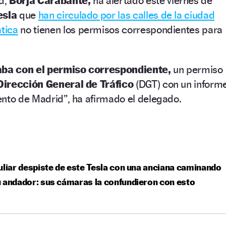
d,
Borja Carabante,
ha alertado este viernes de
esla
que
han circulado por las calles de la ciudad
tica
no tienen los permisos correspondientes para
aba con el permiso correspondiente,
un permiso
Dirección General de Tráfico
(DGT) con un inform
ento de Madrid”, ha afirmado el delegado.
uliar despiste de este Tesla con una anciana caminando
 andador: sus cámaras la confundieron con esto