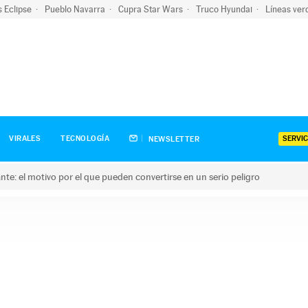
s Eclipse
Pueblo Navarra
Cupra Star Wars
Truco Hyundai
Líneas ver
SERVIC
VIRALES
TECNOLOGÍA
NEWSLETTER
olante: el motivo por el que pueden convertirse en un serio peligro
e: el motivo por el que pueden convertirse en un serio peligro