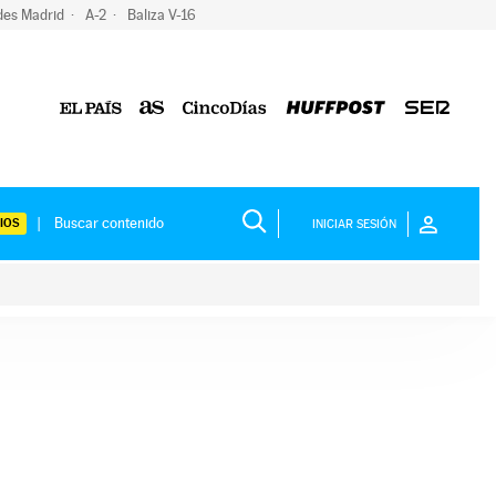
des Madrid
A-2
Baliza V-16
IOS
INICIAR SESIÓN