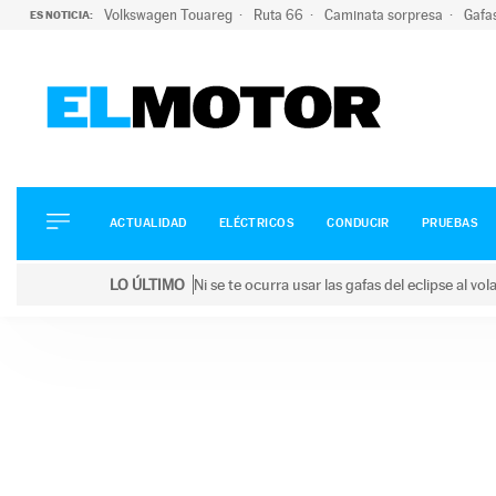
Volkswagen Touareg
Ruta 66
Caminata sorpresa
Gafa
ES NOTICIA:
ACTUALIDAD
ELÉCTRICOS
CONDUCIR
ACTUALIDAD
ELÉCTRICOS
CONDUCIR
PRUEBAS
PRUEBAS
Saltar
VIRALES
LO ÚLTIMO
Ni se te ocurra usar las gafas del eclipse al v
al
PODCAST
LO ÚLTIMO
Ni se te ocurra usar las gafas del eclipse al volant
contenido
MOTOS
TECNOLOGÍA
SUPERCOCHES
MOTORTV
PREMIOS
SERVICIOS