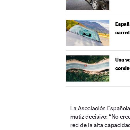
España
carre
Una sa
conduc
La Asociación Española 
matiz decisivo:
“
No cree
red de la alta capacidad