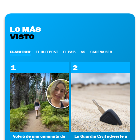
LO MÁS
VISTO
ELMOTOR
EL HUFFPOST
EL PAÍS
AS
CADENA SER
1
2
Volvió de una caminata de
La Guardia Civil advierte a