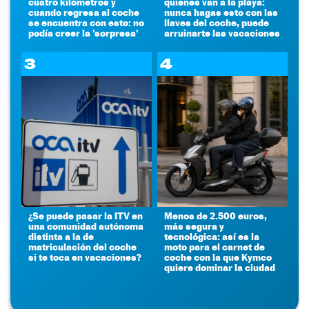
cuatro kilómetros y
quienes van a la playa:
cuando regresa al coche
nunca hagas esto con las
se encuentra con esto: no
llaves del coche, puede
podía creer la 'sorpresa'
arruinarte las vacaciones
3
4
¿Se puede pasar la ITV en
Menos de 2.500 euros,
una comunidad autónoma
más segura y
distinta a la de
tecnológica: así es la
matriculación del coche
moto para el carnet de
si te toca en vacaciones?
coche con la que Kymco
quiere dominar la ciudad