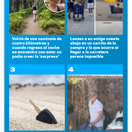
Volvió de una caminata de
Lanzan a su amigo cuesta
cuatro kilómetros y
abajo en un carrito de la
cuando regresa al coche
compra y lo que ocurre al
se encuentra con esto: no
llegar a la carretera
podía creer la 'sorpresa'
parece imposible
3
4