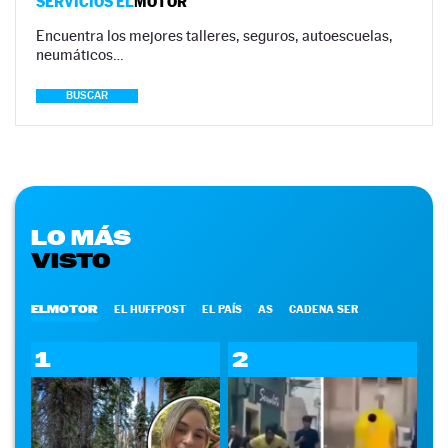
SERVICIOS EL
MOTOR
Encuentra los mejores talleres, seguros, autoescuelas,
neumáticos…
BUSCAR
LO MÁS
VISTO
ELMOTOR
EL HUFFPOST
EL PAÍS
AS
CADENA SER
1
2