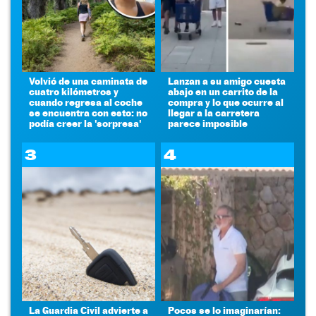
Volvió de una caminata de
Lanzan a su amigo cuesta
cuatro kilómetros y
abajo en un carrito de la
cuando regresa al coche
compra y lo que ocurre al
se encuentra con esto: no
llegar a la carretera
podía creer la 'sorpresa'
parece imposible
3
4
La Guardia Civil advierte a
Pocos se lo imaginarían: