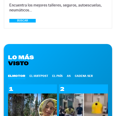
Encuentra los mejores talleres, seguros, autoescuelas,
neumáticos…
BUSCAR
LO MÁS
VISTO
ELMOTOR
EL HUFFPOST
EL PAÍS
AS
CADENA SER
1
2