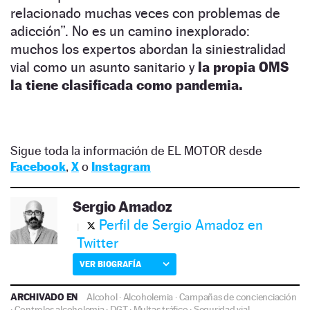
relacionado muchas veces con problemas de
adicción”. No es un camino inexplorado:
muchos los expertos abordan la siniestralidad
vial como un asunto sanitario y
la propia OMS
la tiene clasificada como pandemia.
Sigue toda la información de EL MOTOR desde
Facebook
,
X
o
Instagram
Sergio Amadoz
Perfil de Sergio Amadoz en
Twitter
VER BIOGRAFÍA
ARCHIVADO EN
Alcohol
·
Alcoholemia
·
Campañas de concienciación
·
Controles alcoholemia
·
DGT
·
Multas tráfico
·
Seguridad vial