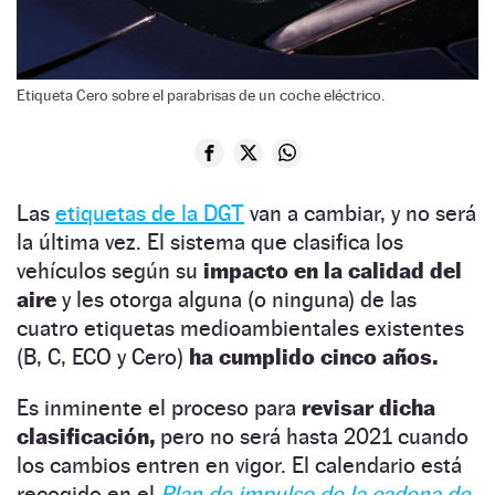
Etiqueta Cero sobre el parabrisas de un coche eléctrico.
Las
etiquetas de la DGT
van a cambiar, y no será
la última vez. El sistema que clasifica los
vehículos según su
impacto en la calidad del
aire
y les otorga alguna (o ninguna) de las
cuatro etiquetas medioambientales existentes
(B, C, ECO y Cero)
ha cumplido cinco años.
Es inminente el proceso para
revisar dicha
clasificación,
pero no será hasta 2021 cuando
los cambios entren en vigor. El calendario está
recogido en el
Plan de impulso de la cadena de