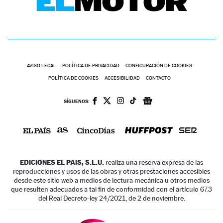
AVISO LEGAL
POLÍTICA DE PRIVACIDAD
CONFIGURACIÓN DE COOKIES
POLÍTICA DE COOKIES
ACCESIBILIDAD
CONTACTO
SÍGUENOS:
EDICIONES EL PAIS, S.L.U.
realiza una reserva expresa de las
reproducciones y usos de las obras y otras prestaciones accesibles
desde este sitio web a medios de lectura mecánica u otros medios
que resulten adecuados a tal fin de conformidad con el artículo 67.3
del Real Decreto-ley 24/2021, de 2 de noviembre.