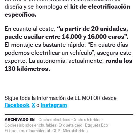
diseña y se homologa el
kit de electrificación
específico.
En cuanto al coste,
“a partir de 20 unidades,
puede oscilar entre 14.000 y 16.000 euros”.
El montaje es bastante rápido: “En cuatro días
podemos electrificar un vehículo”, asegura este
experto. La autonomía, actualmente,
ronda los
130 kilómetros.
Sigue toda la información de EL MOTOR desde
Facebook
,
X
o
Instagram
ARCHIVADO EN
Coches eléctricos
·
Coches híbridos
·
Coches híbridos enchufables
·
Etiqueta cero
·
Etiqueta Eco
·
Etiqueta medioambiental
·
GLP
·
Microhíbridos