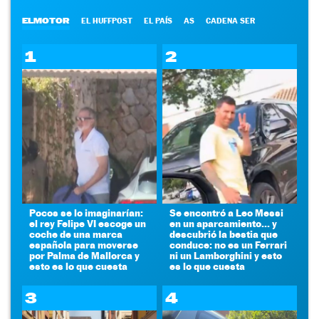
ELMOTOR
EL HUFFPOST
EL PAÍS
AS
CADENA SER
1
2
Pocos se lo imaginarían:
Se encontró a Leo Messi
el rey Felipe VI escoge un
en un aparcamiento... y
coche de una marca
descubrió la bestia que
española para moverse
conduce: no es un Ferrari
por Palma de Mallorca y
ni un Lamborghini y esto
esto es lo que cuesta
es lo que cuesta
3
4