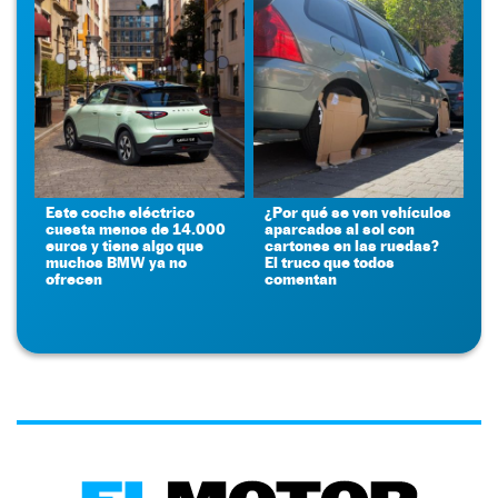
Este coche eléctrico
¿Por qué se ven vehículos
cuesta menos de 14.000
aparcados al sol con
euros y tiene algo que
cartones en las ruedas?
muchos BMW ya no
El truco que todos
ofrecen
comentan