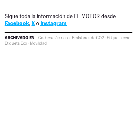
Sigue toda la información de EL MOTOR desde
Facebook
,
X
o
Instagram
ARCHIVADO EN
Coches eléctricos
·
Emisiones de CO2
·
Etiqueta cero
·
Etiqueta Eco
·
Movilidad