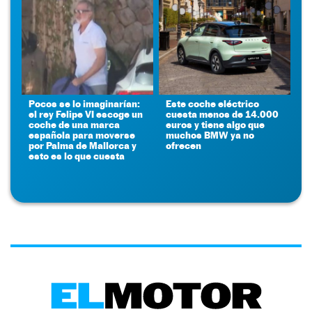
Pocos se lo imaginarían:
Este coche eléctrico
el rey Felipe VI escoge un
cuesta menos de 14.000
coche de una marca
euros y tiene algo que
española para moverse
muchos BMW ya no
por Palma de Mallorca y
ofrecen
esto es lo que cuesta