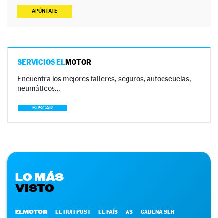
APÚNTATE
SERVICIOS EL
MOTOR
Encuentra los mejores talleres, seguros, autoescuelas,
neumáticos…
BUSCAR
LO MÁS
VISTO
ELMOTOR
EL HUFFPOST
EL PAÍS
AS
CADENA SER