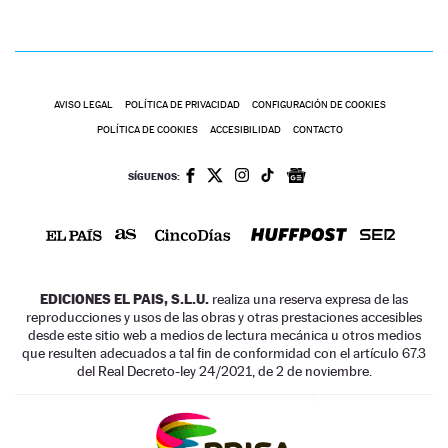
AVISO LEGAL
POLÍTICA DE PRIVACIDAD
CONFIGURACIÓN DE COOKIES
POLÍTICA DE COOKIES
ACCESIBILIDAD
CONTACTO
SÍGUENOS:
EDICIONES EL PAIS, S.L.U.
realiza una reserva expresa de las
reproducciones y usos de las obras y otras prestaciones accesibles
desde este sitio web a medios de lectura mecánica u otros medios
que resulten adecuados a tal fin de conformidad con el artículo 67.3
del Real Decreto-ley 24/2021, de 2 de noviembre.