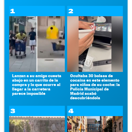
1
2
Lanzan a su amigo cuesta
Ocultaba 30 bolsas de
abajo en un carrito de la
cocaína en este elemento
compra y lo que ocurre al
para niños de su coche: la
llegar a la carretera
Policía Municipal de
parece imposible
Madrid acabó
descubriéndola
3
4