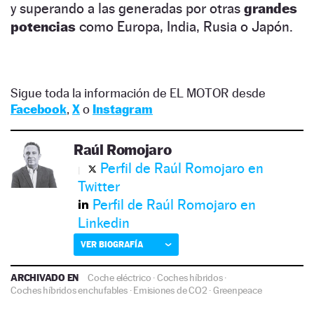
y superando a las generadas por otras
grandes
potencias
como Europa, India, Rusia o Japón.
Sigue toda la información de EL MOTOR desde
Facebook
,
X
o
Instagram
Raúl Romojaro
Perfil de Raúl Romojaro en
Twitter
Perfil de Raúl Romojaro en
Linkedin
VER BIOGRAFÍA
ARCHIVADO EN
Coche eléctrico
·
Coches híbridos
·
Coches híbridos enchufables
·
Emisiones de CO2
·
Greenpeace