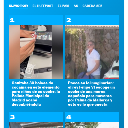
ELMOTOR
EL HUFFPOST
EL PAÍS
AS
CADENA SER
1
2
Ocultaba 30 bolsas de
Pocos se lo imaginarían:
cocaína en este elemento
el rey Felipe VI escoge un
para niños de su coche: la
coche de una marca
Policía Municipal de
española para moverse
Madrid acabó
por Palma de Mallorca y
descubriéndola
esto es lo que cuesta
3
4