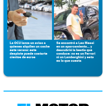
La OCU lanza un aviso a
Se encontró a Leo Messi
quienes alquilen un coche
en un aparcamiento... y
este verano: este
descubrió la bestia que
despiste puede costarte
conduce: no es un Ferrari
cientos de euros
ni un Lamborghini y esto
es lo que cuesta