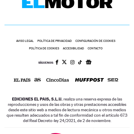
AVISO LEGAL
POLÍTICA DE PRIVACIDAD
CONFIGURACIÓN DE COOKIES
POLÍTICA DE COOKIES
ACCESIBILIDAD
CONTACTO
SÍGUENOS:
EDICIONES EL PAIS, S.L.U.
realiza una reserva expresa de las
reproducciones y usos de las obras y otras prestaciones accesibles
desde este sitio web a medios de lectura mecánica u otros medios
que resulten adecuados a tal fin de conformidad con el artículo 67.3
del Real Decreto-ley 24/2021, de 2 de noviembre.