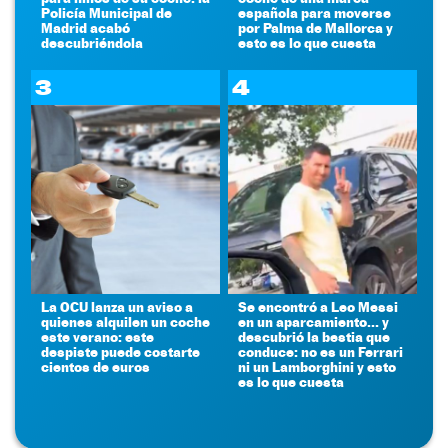
Policía Municipal de
española para moverse
Madrid acabó
por Palma de Mallorca y
descubriéndola
esto es lo que cuesta
3
4
La OCU lanza un aviso a
Se encontró a Leo Messi
quienes alquilen un coche
en un aparcamiento... y
este verano: este
descubrió la bestia que
despiste puede costarte
conduce: no es un Ferrari
cientos de euros
ni un Lamborghini y esto
es lo que cuesta