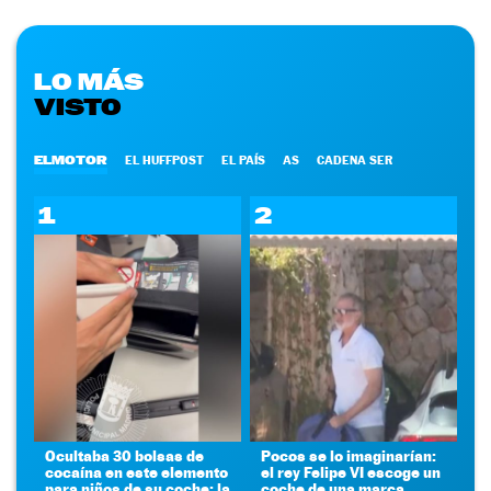
LO MÁS
VISTO
ELMOTOR
EL HUFFPOST
EL PAÍS
AS
CADENA SER
1
2
Ocultaba 30 bolsas de
Pocos se lo imaginarían:
cocaína en este elemento
el rey Felipe VI escoge un
para niños de su coche: la
coche de una marca