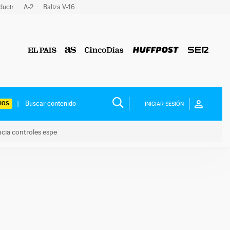
ducir
A-2
Baliza V-16
IOS
INICIAR SESIÓN
ncia controles espe
 y anuncia controles espe