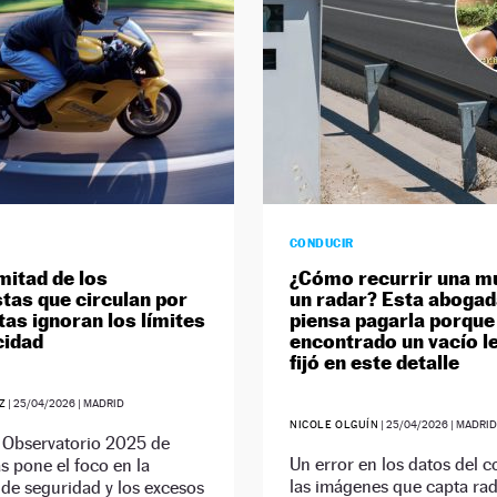
CONDUCIR
mitad de los
¿Cómo recurrir una mu
tas que circulan por
un radar? Esta abogad
tas ignoran los límites
piensa pagarla porque
cidad
encontrado un vacío le
fijó en este detalle
Z
|
25/04/2026
| MADRID
NICOLE OLGUÍN
|
25/04/2026
| MADRI
r Observatorio 2025 de
Un error en los datos del c
s pone el foco en la
las imágenes que capta rad
 de seguridad y los excesos