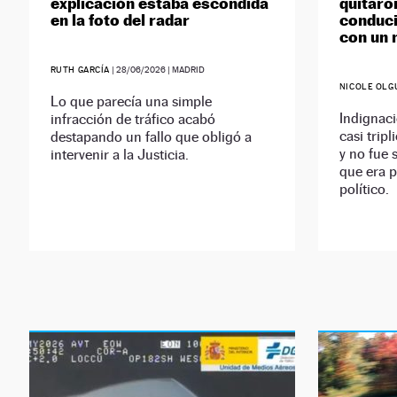
explicación estaba escondida
quitaro
en la foto del radar
conduci
con un 
RUTH GARCÍA
|
28/06/2026
| MADRID
NICOLE OLG
Lo que parecía una simple
Indignac
infracción de tráfico acabó
casi tripl
destapando un fallo que obligó a
y no fue
intervenir a la Justicia.
que era p
político.