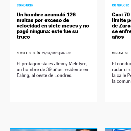
CONDUCIR
CONDUCIR
Un hombre acumuló 126
Casi 70
multas por exceso de
límite p
velocidad en siete meses y no
de Zarag
pagó ninguna: este fue su
se enfr
truco
años
NICOLE OLGUÍN
|
24/04/2026
| MADRID
MIRIAM PRI
El protagonista es Jimmy McIntyre,
El conduc
un hombre de 39 años residente en
radar cir
Ealing, al oeste de Londres.
la calle 
la comun