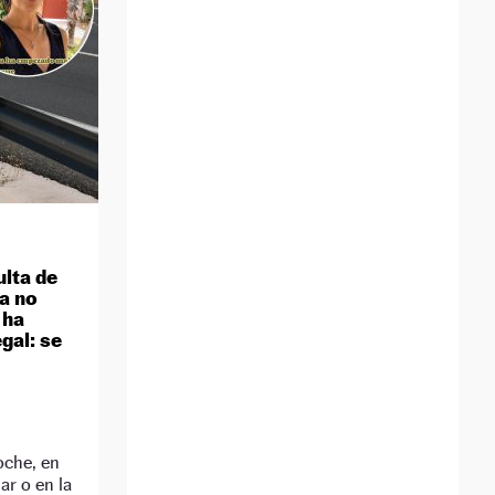
lta de
a no
 ha
gal: se
D
oche, en
ar o en la