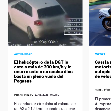
ACTUALIDAD
MOTOS
El helicóptero de la DGT lo
Casi la 
caza a más de 200 km/h y le
motoris
ocurre esto a su coche: dice
autopis
basta en pleno vuelo del
de velo
Pegasus
RUBÉN PÉRE
MIRIAM PRIETO
|
11/05/2026
| MADRID
El prime
El conductor circulaba al volante de
Autopista
un A3 a 212 km/h cuando su coche
distancia