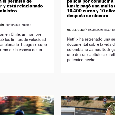
n el permiso de
policía por conducir a
r y está relacionado
km/h: pagó una multa 
ministro
10.400 euros y 10 año
después se sincera
UÍN
|
26/06/2026
| MADRID
NICOLE OLGUÍN
|
29/05/2026
| MADRID
ión en Chile: un hombre
Netflix ha estrenado una se
icó los límites de velocidad
documental sobre la vida d
 sancionado. Luego se supo
colombiano James Rodrígu
rimo de la esposa de un
uno de sus capítulos se refi
polémico hecho.