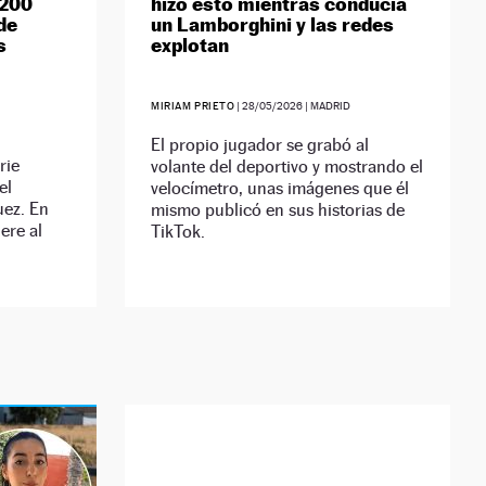
 200
hizo esto mientras conducía
de
un Lamborghini y las redes
s
explotan
MIRIAM PRIETO
|
28/05/2026
| MADRID
El propio jugador se grabó al
rie
volante del deportivo y mostrando el
el
velocímetro, unas imágenes que él
ez. En
mismo publicó en sus historias de
ere al
TikTok.