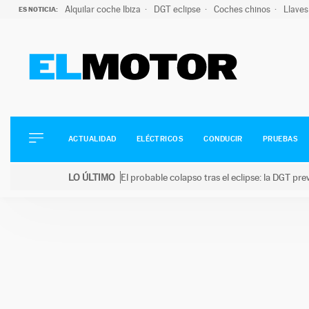
Alquilar coche Ibiza
DGT eclipse
Coches chinos
Llaves
ES NOTICIA:
ACTUALIDAD
ELÉCTRICOS
CONDUCIR
ACTUALIDAD
ELÉCTRICOS
CONDUCIR
PRUEBAS
PRUEBAS
Saltar
VIRALES
LO ÚLTIMO
El probable colapso tras el eclipse: la DGT p
al
PODCAST
LO ÚLTIMO
El probable colapso tras el eclipse: la DGT prevé u
contenido
MOTOS
TECNOLOGÍA
SUPERCOCHES
MOTORTV
PREMIOS
SERVICIOS