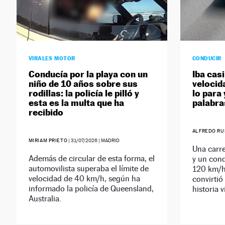
VIRALES MOTOR
CONDUCIR
Conducía por la playa con un
Iba casi
niño de 10 años sobre sus
velocida
rodillas: la policía le pilló y
lo para 
esta es la multa que ha
palabra
recibido
ALFREDO RU
MIRIAM PRIETO
|
31/07/2026
| MADRID
Una carre
Además de circular de esta forma, el
y un con
automovilista superaba el límite de
120 km/h.
velocidad de 40 km/h, según ha
convirtió
informado la policía de Queensland,
historia v
Australia.