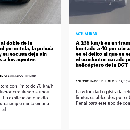
ACTUALIDAD
 al doble de la
A 168 km/h en un tra
d permitida, la policía
limitado a 40 por obra
y su excusa deja sin
es el delito al que se 
s a los agentes
el conductor cazado po
helicóptero de la DGT
EDA
|
28/07/2026
| MADRID
ANTONIO RAMOS DEL OLMO
|
24/07/2
tera con límite de 70 km/h
La velocidad registrada reb
ductor circulando a unos
límites establecidos por el
 La explicación que dio
Penal para este tipo de co
 una simple multa en una
iral.