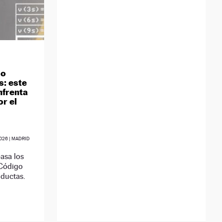
mo
s: este
enfrenta
r el
026
| MADRID
asa los
 Código
nductas.