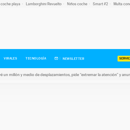
 coche playa
Lamborghini Revuelto
Niños coche
Smart #2
Multa con
SERVIC
VIRALES
TECNOLOGÍA
NEWSLETTER
revé un millón y medio de desplazamientos, pide “extremar la atención” y anu
n millón y medio de desplazamientos, pide “extremar la atención”