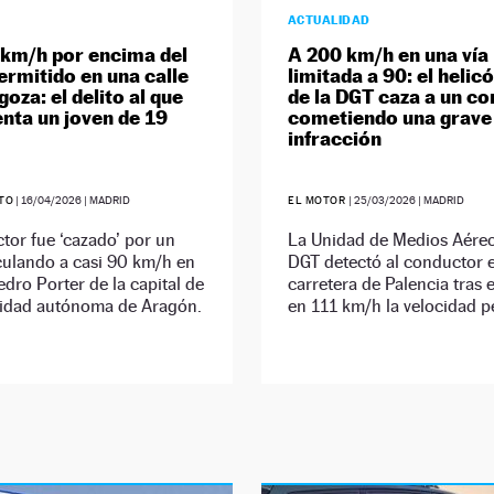
ACTUALIDAD
 km/h por encima del
A 200 km/h en una vía
ermitido en una calle
limitada a 90: el helic
oza: el delito al que
de la DGT caza a un c
enta un joven de 19
cometiendo una grave
infracción
ETO
|
16/04/2026
| MADRID
EL MOTOR
|
25/03/2026
| MADRID
tor fue ‘cazado’ por un
La Unidad de Medios Aéreo
culando a casi 90 km/h en
DGT detectó al conductor 
Pedro Porter de la capital de
carretera de Palencia tras 
idad autónoma de Aragón.
en 111 km/h la velocidad p