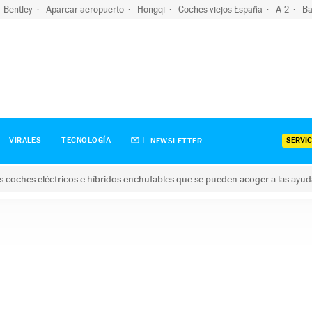
Bentley
Aparcar aeropuerto
Hongqi
Coches viejos España
A-2
Ba
SERVIC
VIRALES
TECNOLOGÍA
NEWSLETTER
s coches eléctricos e híbridos enchufables que se pueden acoger a las ayu
hes eléctricos e híbridos enchufables que se pueden acoger a la