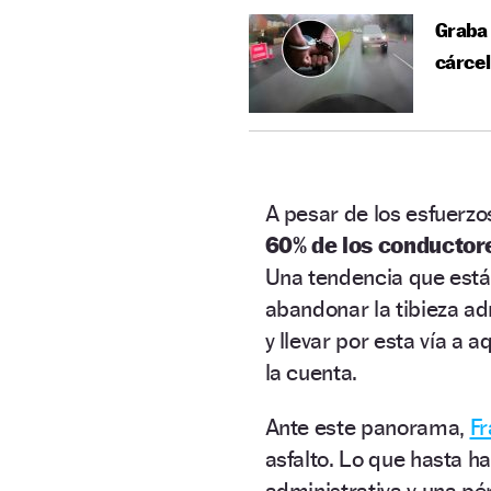
Graba 
cárcel
A pesar de los esfuerz
60% de los conductore
Una tendencia que está
abandonar la tibieza ad
y llevar por esta vía a
la cuenta.
Ante este panorama,
Fr
asfalto. Lo que hasta h
administrativa y una pé