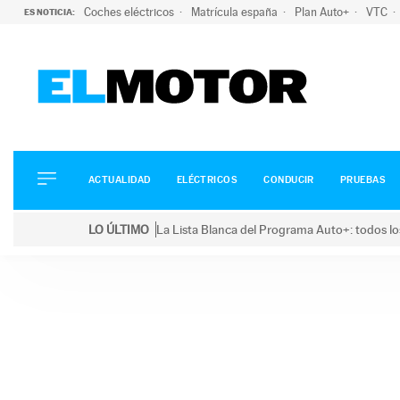
Coches eléctricos
Matrícula españa
Plan Auto+
VTC
ES NOTICIA:
ACTUALIDAD
ELÉCTRICOS
CONDUCIR
ACTUALIDAD
ELÉCTRICOS
CONDUCIR
PRUEBAS
PRUEBAS
Saltar
VIRALES
LO ÚLTIMO
La Lista Blanca del Programa Auto+: todos lo
al
PODCAST
LO ÚLTIMO
La Lista Blanca del Programa Auto+: todos los coc
contenido
MOTOS
TECNOLOGÍA
SUPERCOCHES
MOTORTV
PREMIOS
SERVICIOS