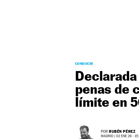
NEWSLETTER
SÍGUENOS
CONDUCIR
Declarada 
penas de c
límite en 
RUBÉN PÉREZ
POR
MADRID |
02 ENE 26 - 15