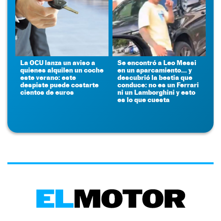
La OCU lanza un aviso a
Se encontró a Leo Messi
quienes alquilen un coche
en un aparcamiento... y
este verano: este
descubrió la bestia que
despiste puede costarte
conduce: no es un Ferrari
cientos de euros
ni un Lamborghini y esto
es lo que cuesta