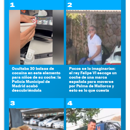
1
2
Ocultaba 30 bolsas de
Pocos se lo imaginarían:
cocaína en este elemento
el rey Felipe VI escoge un
para niños de su coche: la
coche de una marca
Policía Municipal de
española para moverse
Madrid acabó
por Palma de Mallorca y
descubriéndola
esto es lo que cuesta
3
4