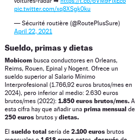
voitures-radar ➡
https://t.co/6VM9FIxEco
pic.twitter.com/xq8XSgk0ku
— Sécurité routière (@RoutePlusSure)
April 22, 2021
Sueldo, primas y dietas
Mobicom
busca conductores en Orleans,
Reims, Rouen, Epinal y Nogent. Ofrece un
sueldo superior al Salario Mínimo
Interprofesional (1.766,92 euros brutos/mes en
2024), pero inferior al medio: 2.630 euros
brutos/mes (2022):
1.850 euros brutos/mes.
A
esta cifra hay que añadir una
prima mensual
de
250 euros
brutos y
dietas.
El
sueldo total
sería de
2.100 euros
brutos
mensuales o
1.618 euros
netos,
después
de