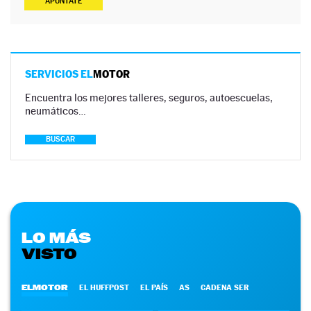
APÚNTATE
SERVICIOS EL
MOTOR
Encuentra los mejores talleres, seguros, autoescuelas,
neumáticos…
BUSCAR
LO MÁS
VISTO
ELMOTOR
EL HUFFPOST
EL PAÍS
AS
CADENA SER