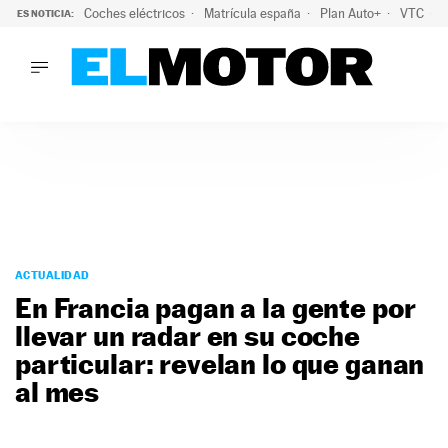
Coches eléctricos
Matrícula españa
Plan Auto+
VTC
ES NOTICIA:
LO ÚLTIMO
La Lista Blanca del Programa Auto+: todos los coches eléct
LO ÚLTIMO
La Lista Blanca del Programa Auto+: todos los coches eléctr
ACTUALIDAD
ELÉCTRICOS
CONDUCIR
PRUEBAS
Saltar
VIRALES
al
ACTUALIDAD
PODCAST
contenido
En Francia pagan a la gente por
MOTOS
llevar un radar en su coche
TECNOLOGÍA
particular: revelan lo que ganan
SUPERCOCHES
MOTORTV
al mes
PREMIOS
SERVICIOS