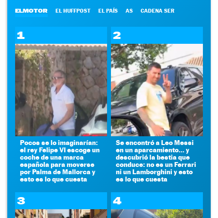
ELMOTOR
EL HUFFPOST
EL PAÍS
AS
CADENA SER
1
2
Pocos se lo imaginarían:
Se encontró a Leo Messi
el rey Felipe VI escoge un
en un aparcamiento... y
coche de una marca
descubrió la bestia que
española para moverse
conduce: no es un Ferrari
por Palma de Mallorca y
ni un Lamborghini y esto
esto es lo que cuesta
es lo que cuesta
3
4