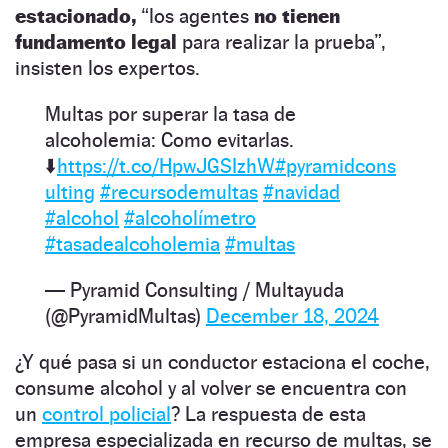
estacionado,
“los agentes
no tienen
fundamento legal
para realizar la prueba”,
insisten los expertos.
Multas por superar la tasa de
alcoholemia: Como evitarlas.
⬇️
https://t.co/HpwJGSIzhW
#pyramidcons
ulting
#recursodemultas
#navidad
#alcohol
#alcoholímetro
#tasadealcoholemia
#multas
— Pyramid Consulting / Multayuda
(@PyramidMultas)
December 18, 2024
¿Y qué pasa si un conductor estaciona el coche,
consume alcohol y al volver se encuentra con
un
control policial
? La respuesta de esta
empresa especializada en recurso de multas, se