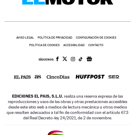
AVISO LEGAL
POLÍTICA DE PRIVACIDAD
CONFIGURACIÓN DE COOKIES
POLÍTICA DE COOKIES
ACCESIBILIDAD
CONTACTO
SÍGUENOS:
EDICIONES EL PAIS, S.L.U.
realiza una reserva expresa de las
reproducciones y usos de las obras y otras prestaciones accesibles
desde este sitio web a medios de lectura mecánica u otros medios
que resulten adecuados a tal fin de conformidad con el artículo 67.3
del Real Decreto-ley 24/2021, de 2 de noviembre.