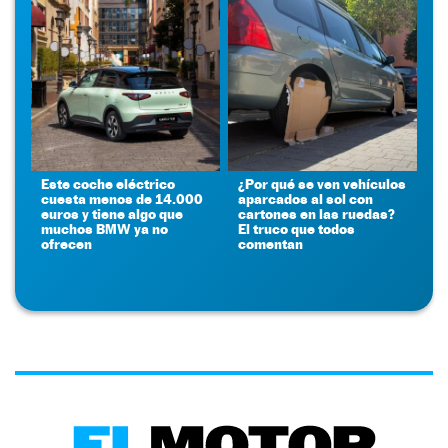
Este coche eléctrico
¿Por qué se ven vehículos
cuesta menos de 14.000
aparcados al sol con
euros y tiene algo que
cartones en las ruedas?
muchos BMW ya no
El truco que todos
ofrecen
comentan