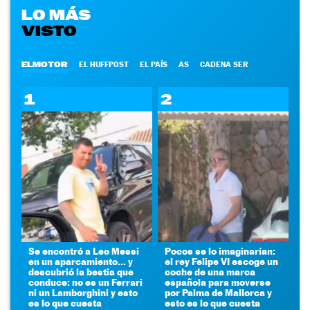
LO MÁS
VISTO
ELMOTOR
EL HUFFPOST
EL PAÍS
AS
CADENA SER
1
2
Se encontró a Leo Messi
Pocos se lo imaginarían:
en un aparcamiento... y
el rey Felipe VI escoge un
descubrió la bestia que
coche de una marca
conduce: no es un Ferrari
española para moverse
ni un Lamborghini y esto
por Palma de Mallorca y
es lo que cuesta
esto es lo que cuesta