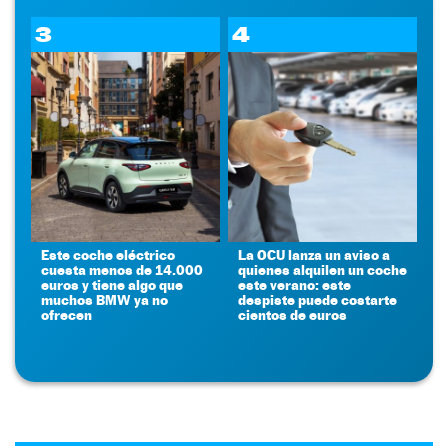
3
4
Este coche eléctrico
La OCU lanza un aviso a
cuesta menos de 14.000
quienes alquilen un coche
euros y tiene algo que
este verano: este
muchos BMW ya no
despiste puede costarte
ofrecen
cientos de euros