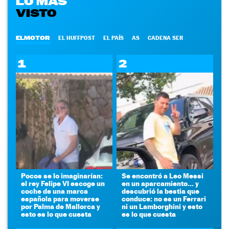
LO MÁS
VISTO
ELMOTOR
EL HUFFPOST
EL PAÍS
AS
CADENA SER
1
2
Pocos se lo imaginarían:
Se encontró a Leo Messi
el rey Felipe VI escoge un
en un aparcamiento... y
coche de una marca
descubrió la bestia que
española para moverse
conduce: no es un Ferrari
por Palma de Mallorca y
ni un Lamborghini y esto
esto es lo que cuesta
es lo que cuesta