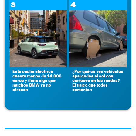
3
4
Este coche eléctrico
¿Por qué se ven vehículos
cuesta menos de 14.000
aparcados al sol con
euros y tiene algo que
cartones en las ruedas?
muchos BMW ya no
El truco que todos
ofrecen
comentan