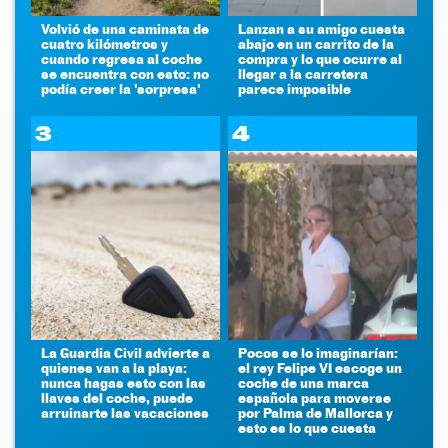
Volvió de una caminata de
Lanzan a su amigo cuesta
cuatro kilómetros y
abajo en un carrito de la
cuando regresa al coche
compra y lo que ocurre al
se encuentra con esto: no
llegar a la carretera
podía creer la 'sorpresa'
parece imposible
3
4
La Guardia Civil advierte a
Pocos se lo imaginarían:
quienes van a la playa:
el rey Felipe VI escoge un
nunca hagas esto con las
coche de una marca
llaves del coche, puede
española para moverse
arruinarte las vacaciones
por Palma de Mallorca y
esto es lo que cuesta