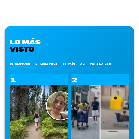
LO MÁS
VISTO
ELMOTOR
EL HUFFPOST
EL PAÍS
AS
CADENA SER
1
2