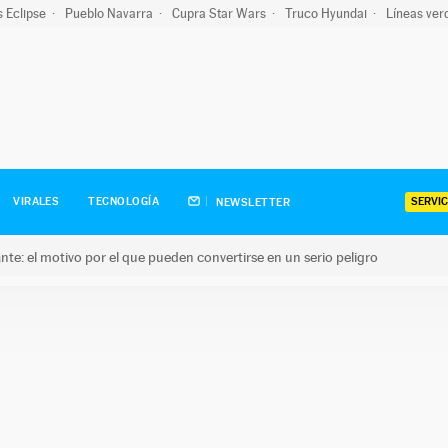
s Eclipse
Pueblo Navarra
Cupra Star Wars
Truco Hyundai
Líneas ver
SERVIC
VIRALES
TECNOLOGÍA
NEWSLETTER
olante: el motivo por el que pueden convertirse en un serio peligro
e: el motivo por el que pueden convertirse en un serio peligro