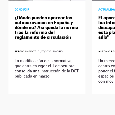
CONDUCIR
ACTUALID
¿Dónde pueden aparcar las
El apar
autocaravanas en España y
los int
dónde no? Así queda la norma
discapa
tras la reforma del
esta pl
reglamento de circulación
silla”
SERGIO AMADOZ
|
01/07/2026
| MADRID
ANTONIO RA
La modificación de la normativa,
Un mensa
que entra en vigor el 1 de octubre,
centro co
consolida una instrucción de la DGT
poner el 
publicada en marzo.
espacios
con movil