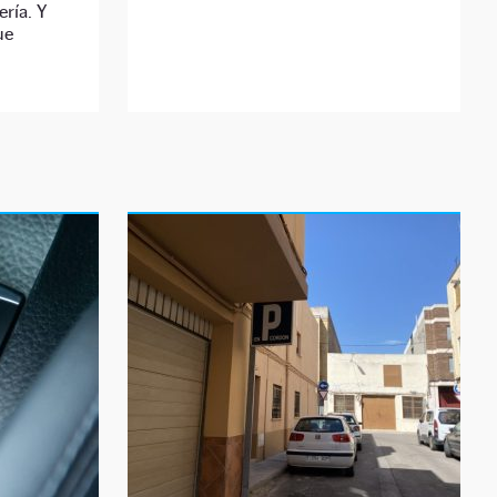
ería. Y
ue