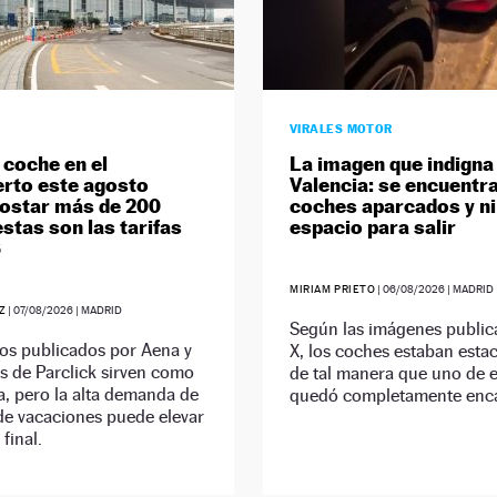
VIRALES MOTOR
 coche en el
La imagen que indigna
rto este agosto
Valencia: se encuentra
ostar más de 200
coches aparcados y ni
estas son las tarifas
espacio para salir
6
MIRIAM PRIETO
|
06/08/2026
| MADRID
Z
|
07/08/2026
| MADRID
Según las imágenes public
os publicados por Aena y
X, los coches estaban esta
s de Parclick sirven como
de tal manera que uno de e
a, pero la alta demanda de
quedó completamente enc
 de vacaciones puede elevar
 final.