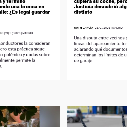
a y terminó
cupiera su coche, pero
ndo una bronca en
Justicia descubrió al
lle: ¿Es legal guardar
distinto
RUTH GARCÍA
|
28/07/2026
| MADRID
ETO
|
29/07/2026
| MADRID
Una disputa entre vecinos 
onductores la consideran
líneas del aparcamiento te
ero esta práctica sigue
aclarando qué documento
o polémica y dudas sobre
determinan los límites de 
almente permite la
de garaje.
a.