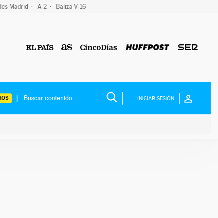
des Madrid
A-2
Baliza V-16
IOS
INICIAR SESIÓN