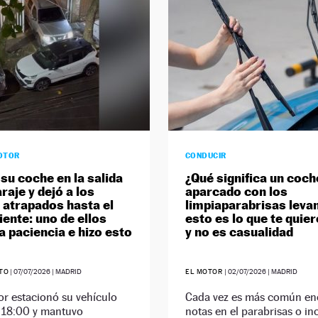
OTOR
CONDUCIR
su coche en la salida
¿Qué significa un coch
raje y dejó a los
aparcado con los
 atrapados hasta el
limpiaparabrisas leva
iente: uno de ellos
esto es lo que te quier
a paciencia e hizo esto
y no es casualidad
ETO
|
07/07/2026
| MADRID
EL MOTOR
|
02/07/2026
| MADRID
tor estacionó su vehículo
Cada vez es más común en
s 18:00 y mantuvo
notas en el parabrisas o in