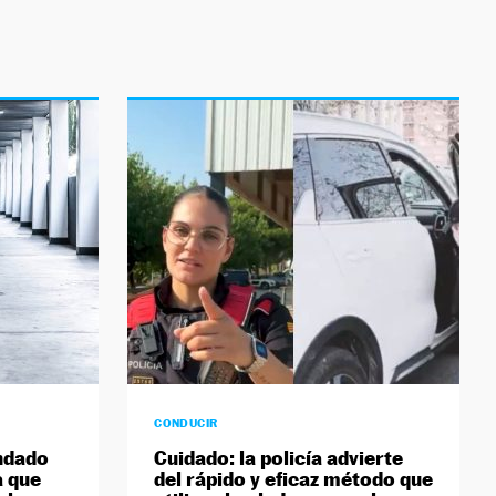
CONDUCIR
ndado
Cuidado: la policía advierte
a que
del rápido y eficaz método que