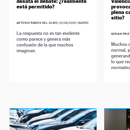
desata el debate: ¿realmente
Valenci
está permitido?
provoca
plena ca
sitio?
ANTONIO RAMOS DEL OLMO
|
02/08/2026
| MADRID
La respuesta no es tan evidente
MIRIAM PRI
como parece y genera más
Muchos c
confusión de la que muchos
normal, p
imaginan.
generand
lo que re
normativ