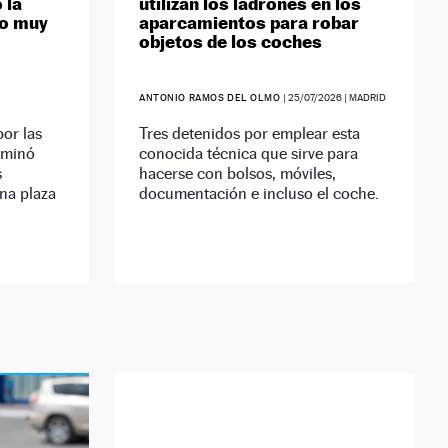
 la
utilizan los ladrones en los
go muy
aparcamientos para robar
objetos de los coches
ANTONIO RAMOS DEL OLMO
|
25/07/2026
| MADRID
por las
Tres detenidos por emplear esta
rminó
conocida técnica que sirve para
s
hacerse con bolsos, móviles,
una plaza
documentación e incluso el coche.