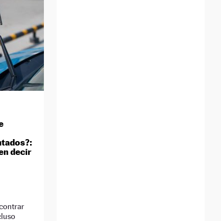
e
ntados?:
en decir
contrar
cluso