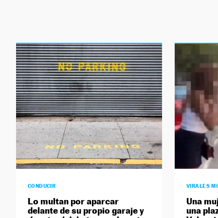
CONDUCIR
VIRALES M
Lo multan por aparcar
Una muj
delante de su propio garaje y
una pla