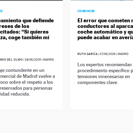
AD
CONDUCIR
camiento que defiende
El error que cometen 
ereses de los
conductores al aparca
citados: “Si quieres
coche automático y q
aza, coge también mi
puede acabar en averí
RUTH GARCÍA
|
27/06/2026
| MADRID
MOS DEL OLMO
|
29/06/2026
| MADRID
Los expertos recomiendan 
je contundente en un
procedimiento específico p
mercial de Madrid vuelve a
tensiones innecesarias en
foco sobre el respeto a los
componentes clave.
 reservados para personas
idad reducida.