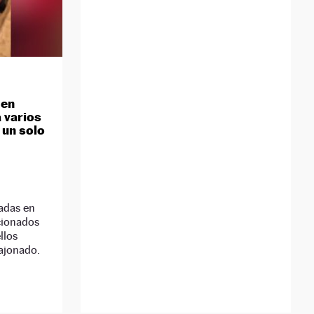
 en
 varios
 un solo
adas en
cionados
llos
ajonado.