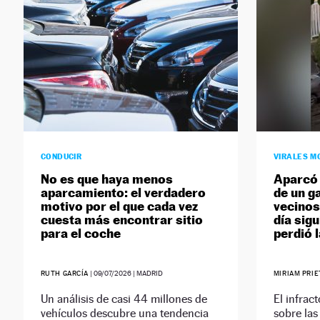
CONDUCIR
VIRALES M
No es que haya menos
Aparcó 
aparcamiento: el verdadero
de un ga
motivo por el que cada vez
vecinos
cuesta más encontrar sitio
día sigu
para el coche
perdió l
RUTH GARCÍA
|
09/07/2026
| MADRID
MIRIAM PRI
Un análisis de casi 44 millones de
El infrac
vehículos descubre una tendencia
sobre la