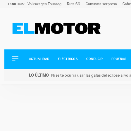
Volkswagen Touareg
Ruta 66
Caminata sorpresa
Gafa
ES NOTICIA:
ACTUALIDAD
ELÉCTRICOS
CONDUCIR
ACTUALIDAD
ELÉCTRICOS
CONDUCIR
PRUEBAS
PRUEBAS
Saltar
VIRALES
LO ÚLTIMO
Ni se te ocurra usar las gafas del eclipse al v
al
PODCAST
LO ÚLTIMO
Ni se te ocurra usar las gafas del eclipse al volant
contenido
MOTOS
TECNOLOGÍA
SUPERCOCHES
MOTORTV
PREMIOS
SERVICIOS