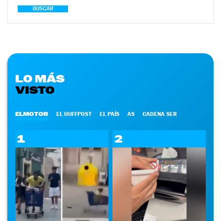
BUSCAR
LO MÁS
VISTO
ELMOTOR
EL HUFFPOST
EL PAÍS
AS
CADENA SER
1
2