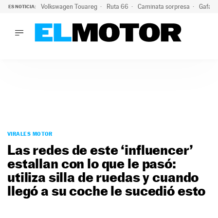
Volkswagen Touareg
Ruta 66
Caminata sorpresa
Gafas 
ES NOTICIA:
LO ÚLTIMO
Ni se te ocurra usar las gafas del eclipse al volante: el moti
LO ÚLTIMO
Ni se te ocurra usar las gafas del eclipse al volante: el motiv
ACTUALIDAD
ELÉCTRICOS
CONDUCIR
PRUEBAS
Saltar
VIRALES
al
VIRALES MOTOR
PODCAST
contenido
Las redes de este ‘influencer’
MOTOS
estallan con lo que le pasó:
TECNOLOGÍA
utiliza silla de ruedas y cuando
SUPERCOCHES
MOTORTV
llegó a su coche le sucedió esto
PREMIOS
SERVICIOS