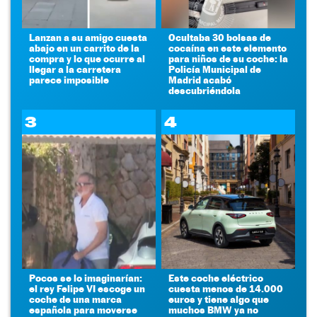
Lanzan a su amigo cuesta
Ocultaba 30 bolsas de
abajo en un carrito de la
cocaína en este elemento
compra y lo que ocurre al
para niños de su coche: la
llegar a la carretera
Policía Municipal de
parece imposible
Madrid acabó
descubriéndola
3
4
Pocos se lo imaginarían:
Este coche eléctrico
el rey Felipe VI escoge un
cuesta menos de 14.000
coche de una marca
euros y tiene algo que
española para moverse
muchos BMW ya no