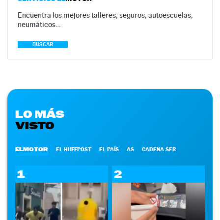
Encuentra los mejores talleres, seguros, autoescuelas,
neumáticos…
BUSCAR
LO MÁS
VISTO
ELMOTOR
EL HUFFPOST
EL PAÍS
AS
CADENA SER
1
2