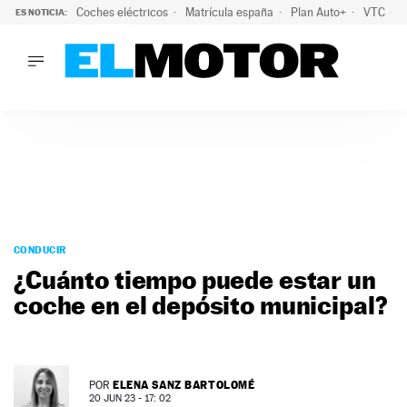
Coches eléctricos
Matrícula españa
Plan Auto+
VTC
ES NOTICIA:
LO ÚLTIMO
La Lista Blanca del Programa Auto+: todos los coches eléct
LO ÚLTIMO
La Lista Blanca del Programa Auto+: todos los coches eléctr
ACTUALIDAD
ELÉCTRICOS
CONDUCIR
PRUEBAS
Saltar
VIRALES
al
CONDUCIR
PODCAST
contenido
¿Cuánto tiempo puede estar un
MOTOS
coche en el depósito municipal?
TECNOLOGÍA
SUPERCOCHES
MOTORTV
PREMIOS
ELENA SANZ BARTOLOMÉ
POR
SERVICIOS
20 JUN 23 - 17: 02