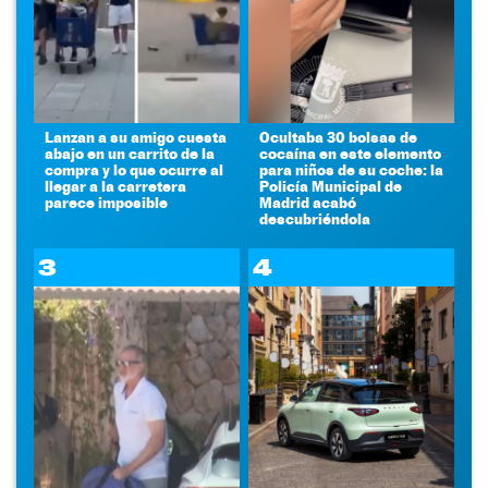
Lanzan a su amigo cuesta
Ocultaba 30 bolsas de
abajo en un carrito de la
cocaína en este elemento
compra y lo que ocurre al
para niños de su coche: la
llegar a la carretera
Policía Municipal de
parece imposible
Madrid acabó
descubriéndola
3
4