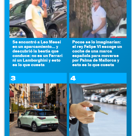
Se encontró a Leo Messi
Pocos se lo imaginarían:
en un aparcamiento... y
el rey Felipe VI escoge un
descubrió la bestia que
coche de una marca
conduce: no es un Ferrari
española para moverse
ni un Lamborghini y esto
por Palma de Mallorca y
es lo que cuesta
esto es lo que cuesta
3
4