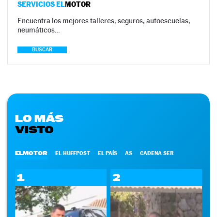
SERVICIOS EL
MOTOR
Encuentra los mejores talleres, seguros, autoescuelas,
neumáticos…
BUSCAR
LO MÁS
VISTO
ELMOTOR
EL HUFFPOST
EL PAÍS
AS
CADENA SER
1
2