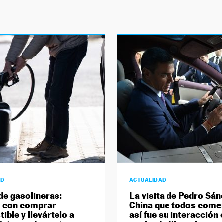
AD
ACTUALIDAD
de gasolineras:
La visita de Pedro Sán
o con comprar
China que todos come
ible y llevártelo a
así fue su interacción 