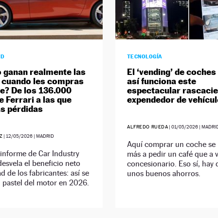
AD
TECNOLOGÍA
 ganan realmente las
El ‘vending’ de coches 
 cuando les compras
así funciona este
e? De los 136.000
espectacular rascacie
e Ferrari a las que
expendedor de vehícu
as pérdidas
ALFREDO RUEDA
|
01/05/2026
| MADRI
Z
|
12/05/2026
| MADRID
Aquí comprar un coche se
 informe de Car Industry
más a pedir un café que a v
desvela el beneficio neto
concesionario. Eso sí, hay 
d de los fabricantes: así se
unos buenos ahorros.
l pastel del motor en 2026.