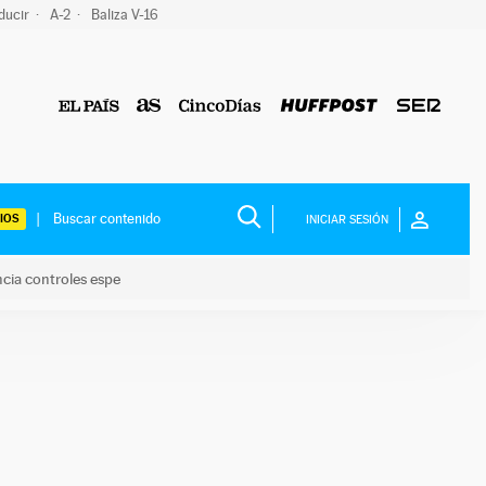
ducir
A-2
Baliza V-16
IOS
INICIAR SESIÓN
ncia controles espe
 y anuncia controles espe