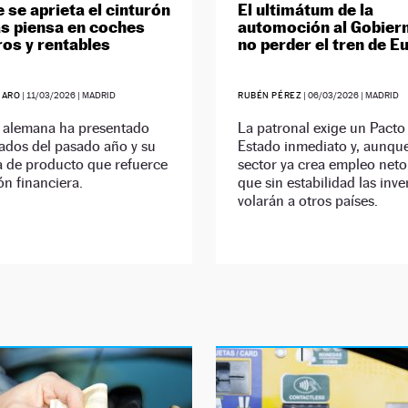
 se aprieta el cinturón
El ultimátum de la
s piensa en coches
automoción al Gobier
os y rentables
no perder el tren de E
JARO
|
11/03/2026
| MADRID
RUBÉN PÉREZ
|
06/03/2026
| MADRID
 alemana ha presentado
La patronal exige un Pacto
tados del pasado año y su
Estado inmediato y, aunque
a de producto que refuerce
sector ya crea empleo neto,
ón financiera.
que sin estabilidad las inv
volarán a otros países.