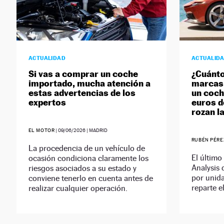
ACTUALIDAD
ACTUALID
Si vas a comprar un coche
¿Cuánto
importado, mucha atención a
marcas
estas advertencias de los
un coch
expertos
euros d
rozan l
EL MOTOR
|
09/06/2026
| MADRID
RUBÉN PÉRE
La procedencia de un vehículo de
El último
ocasión condiciona claramente los
Analysis 
riesgos asociados a su estado y
por unida
conviene tenerlo en cuenta antes de
reparte e
realizar cualquier operación.