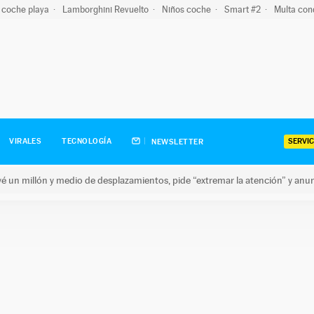
 coche playa
Lamborghini Revuelto
Niños coche
Smart #2
Multa con
SERVIC
VIRALES
TECNOLOGÍA
NEWSLETTER
revé un millón y medio de desplazamientos, pide “extremar la atención” y anu
n millón y medio de desplazamientos, pide “extremar la atención”