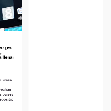
s: ¿es
,
 llenar
6
| MADRID
vechan
s países
depósito: