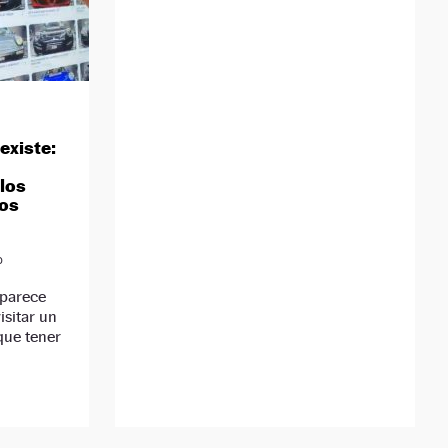
existe:
los
los
D
 parece
isitar un
que tener