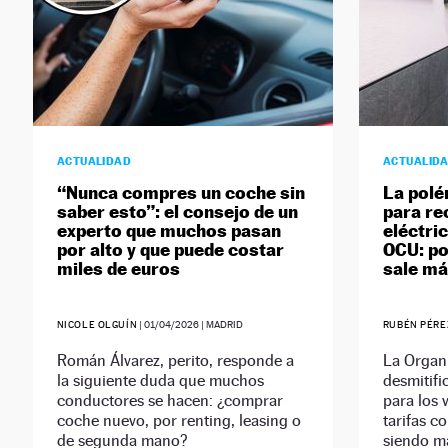
ACTUALIDAD
ACTUALID
“Nunca compres un coche sin
La polé
saber esto”: el consejo de un
para re
experto que muchos pasan
eléctri
por alto y que puede costar
OCU: por
miles de euros
sale má
NICOLE OLGUÍN
|
01/04/2026
| MADRID
RUBÉN PÉRE
Román Álvarez, perito, responde a
La Organ
la siguiente duda que muchos
desmitifi
conductores se hacen: ¿comprar
para los 
coche nuevo, por renting, leasing o
tarifas c
de segunda mano?
siendo má