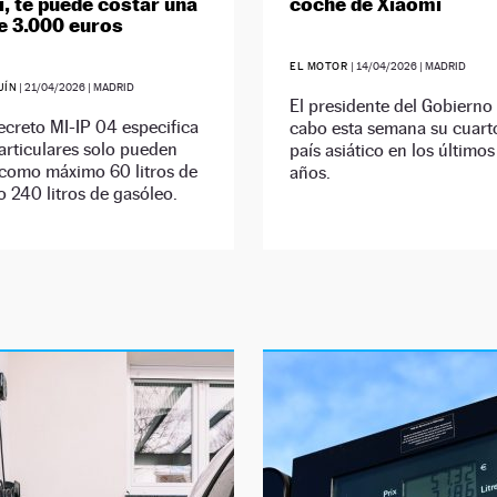
í, te puede costar una
coche de Xiaomi
e 3.000 euros
EL MOTOR
|
14/04/2026
| MADRID
UÍN
|
21/04/2026
| MADRID
El presidente del Gobierno 
ecreto MI-IP 04 especifica
cabo esta semana su cuarto
articulares solo pueden
país asiático en los último
como máximo 60 litros de
años.
o 240 litros de gasóleo.