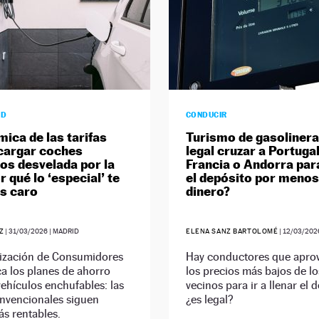
AD
CONDUCIR
mica de las tarifas
Turismo de gasolinera
cargar coches
legal cruzar a Portugal
cos desvelada por la
Francia o Andorra para
 qué lo ‘especial’ te
el depósito por menos
s caro
dinero?
Z
|
31/03/2026
| MADRID
ELENA SANZ BARTOLOMÉ
|
12/03/202
ización de Consumidores
Hay conductores que apro
ca los planes de ahorro
los precios más bajos de lo
vehículos enchufables: las
vecinos para ir a llenar el 
onvencionales siguen
¿es legal?
s rentables.