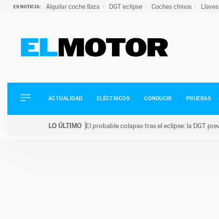
Alquilar coche Ibiza
DGT eclipse
Coches chinos
Llaves
ES NOTICIA:
ACTUALIDAD
ELÉCTRICOS
CONDUCIR
ACTUALIDAD
ELÉCTRICOS
CONDUCIR
PRUEBAS
PRUEBAS
Saltar
VIRALES
LO ÚLTIMO
El probable colapso tras el eclipse: la DGT p
al
PODCAST
LO ÚLTIMO
El probable colapso tras el eclipse: la DGT prevé u
contenido
MOTOS
TECNOLOGÍA
SUPERCOCHES
MOTORTV
PREMIOS
SERVICIOS