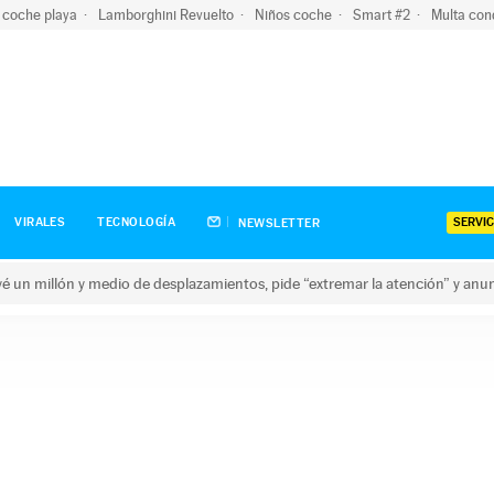
 coche playa
Lamborghini Revuelto
Niños coche
Smart #2
Multa con
SERVIC
VIRALES
TECNOLOGÍA
NEWSLETTER
revé un millón y medio de desplazamientos, pide “extremar la atención” y anu
n millón y medio de desplazamientos, pide “extremar la atención”