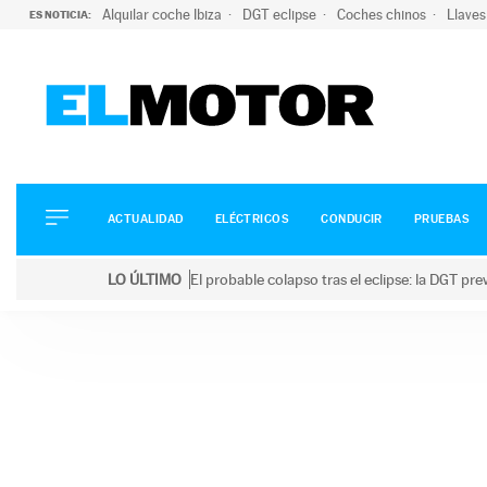
Alquilar coche Ibiza
DGT eclipse
Coches chinos
Llaves
ES NOTICIA:
ACTUALIDAD
ELÉCTRICOS
CONDUCIR
ACTUALIDAD
ELÉCTRICOS
CONDUCIR
PRUEBAS
PRUEBAS
Saltar
VIRALES
LO ÚLTIMO
El probable colapso tras el eclipse: la DGT p
al
PODCAST
LO ÚLTIMO
El probable colapso tras el eclipse: la DGT prevé u
contenido
MOTOS
TECNOLOGÍA
SUPERCOCHES
MOTORTV
PREMIOS
SERVICIOS