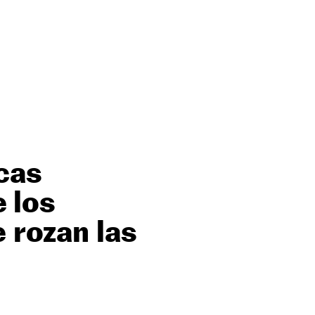
cas
 los
e rozan las