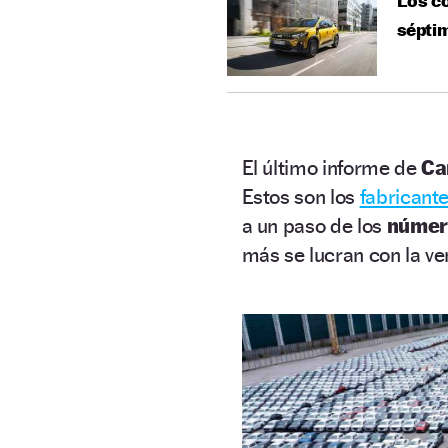
Los co
séptim
El último informe de
Ca
Estos son los
fabricant
a un paso de los
número
más se lucran con la ve