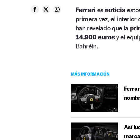
Ferrari
es
noticia
esto
primera vez, el interior 
han revelado que la
pr
14.900 euros
y el equ
Bahréin.
MÁS INFORMACIÓN
Ferrar
nombre
Así lu
marca 