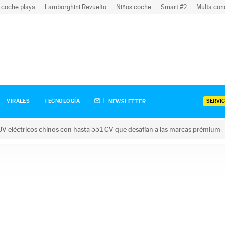
 coche playa
Lamborghini Revuelto
Niños coche
Smart #2
Multa con
SERVIC
VIRALES
TECNOLOGÍA
NEWSLETTER
V eléctricos chinos con hasta 551 CV que desafían a las marcas prémium
tricos chinos con hasta 551 CV que desafían a las marcas prém