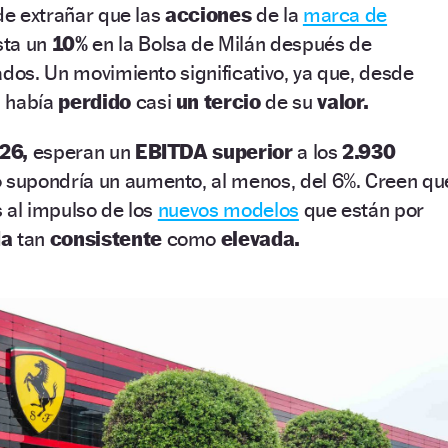
 de extrañar que las
acciones
de la
marca de
sta un
10%
en la Bolsa de Milán después de
ados. Un movimiento significativo, ya que, desde
,
había
perdido
casi
un tercio
de su
valor.
26,
esperan un
EBITDA superior
a los
2.930
o supondría un aumento, al menos, del 6%. Creen qu
 al impulso de los
nuevos modelos
que están por
a
tan
consistente
como
elevada.