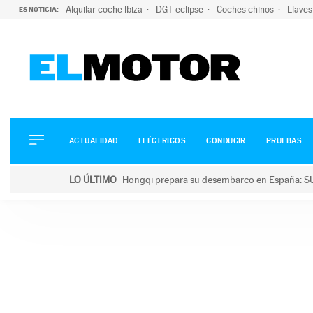
Alquilar coche Ibiza
DGT eclipse
Coches chinos
Llaves
ES NOTICIA:
ACTUALIDAD
ELÉCTRICOS
CONDUCIR
ACTUALIDAD
ELÉCTRICOS
CONDUCIR
PRUEBAS
PRUEBAS
Saltar
VIRALES
LO ÚLTIMO
Hongqi prepara su desembarco en España: SU
al
PODCAST
LO ÚLTIMO
Hongqi prepara su desembarco en España: SUV eléc
contenido
MOTOS
TECNOLOGÍA
SUPERCOCHES
MOTORTV
PREMIOS
SERVICIOS