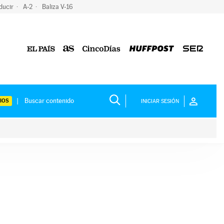
ducir
A-2
Baliza V-16
IOS
INICIAR SESIÓN
ium