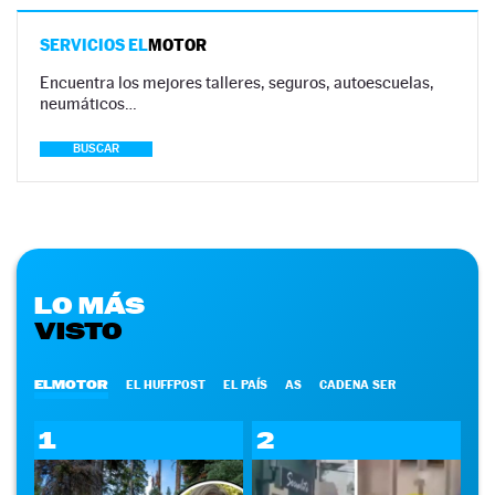
SERVICIOS EL
MOTOR
Encuentra los mejores talleres, seguros, autoescuelas,
neumáticos…
BUSCAR
LO MÁS
VISTO
ELMOTOR
EL HUFFPOST
EL PAÍS
AS
CADENA SER
1
2