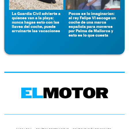
La Guardia Civil advierte a
Pocos se lo imaginarían:
quienes van a la playa:
el rey Felipe VI escoge un
nunca hagas esto con las
coche de una marca
llaves del coche, puede
española para moverse
arruinarte las vacaciones
por Palma de Mallorca y
esto es lo que cuesta