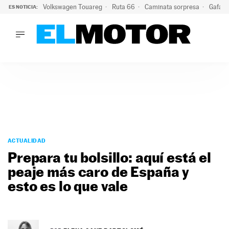
Volkswagen Touareg
Ruta 66
Caminata sorpresa
Gafas 
ES NOTICIA:
LO ÚLTIMO
Ni se te ocurra usar las gafas del eclipse al volante: el moti
LO ÚLTIMO
Ni se te ocurra usar las gafas del eclipse al volante: el motiv
ACTUALIDAD
ELÉCTRICOS
CONDUCIR
PRUEBAS
Saltar
VIRALES
al
ACTUALIDAD
PODCAST
contenido
Prepara tu bolsillo: aquí está el
MOTOS
peaje más caro de España y
TECNOLOGÍA
esto es lo que vale
SUPERCOCHES
MOTORTV
PREMIOS
SERVICIOS