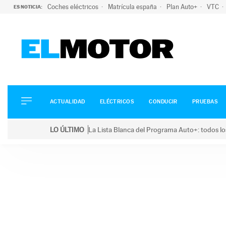
Coches eléctricos
Matrícula españa
Plan Auto+
VTC
ES NOTICIA:
ACTUALIDAD
ELÉCTRICOS
CONDUCIR
ACTUALIDAD
ELÉCTRICOS
CONDUCIR
PRUEBAS
PRUEBAS
Saltar
VIRALES
LO ÚLTIMO
La Lista Blanca del Programa Auto+: todos lo
al
PODCAST
LO ÚLTIMO
La Lista Blanca del Programa Auto+: todos los coc
contenido
MOTOS
TECNOLOGÍA
SUPERCOCHES
MOTORTV
PREMIOS
SERVICIOS