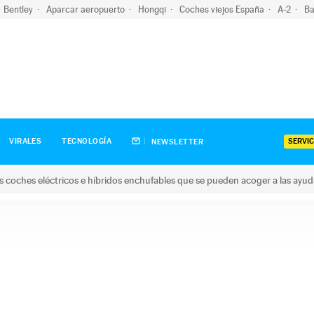
Bentley
Aparcar aeropuerto
Hongqi
Coches viejos España
A-2
Ba
SERVIC
VIRALES
TECNOLOGÍA
NEWSLETTER
s coches eléctricos e híbridos enchufables que se pueden acoger a las ayu
hes eléctricos e híbridos enchufables que se pueden acoger a la