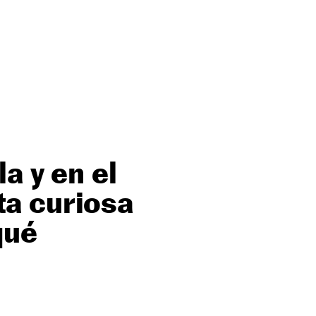
a y en el
a curiosa
qué