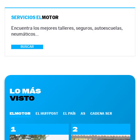
SERVICIOS EL
MOTOR
Encuentra los mejores talleres, seguros, autoescuelas,
neumáticos…
BUSCAR
LO MÁS
VISTO
ELMOTOR
EL HUFFPOST
EL PAÍS
AS
CADENA SER
1
2