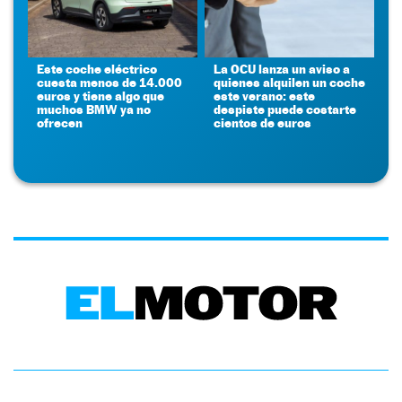
Este coche eléctrico
La OCU lanza un aviso a
cuesta menos de 14.000
quienes alquilen un coche
euros y tiene algo que
este verano: este
muchos BMW ya no
despiste puede costarte
ofrecen
cientos de euros