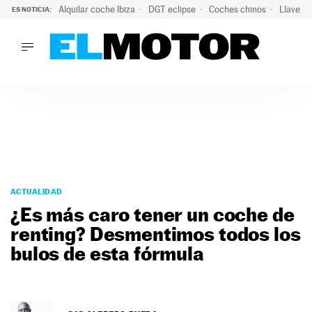
Alquilar coche Ibiza
DGT eclipse
Coches chinos
Llaves 
ES NOTICIA:
LO ÚLTIMO
El probable colapso tras el eclipse: la DGT prevé un millón 
LO ÚLTIMO
El probable colapso tras el eclipse: la DGT prevé un millón 
ACTUALIDAD
ELÉCTRICOS
CONDUCIR
PRUEBAS
Saltar
VIRALES
al
ACTUALIDAD
PODCAST
contenido
¿Es más caro tener un coche de
MOTOS
renting? Desmentimos todos los
TECNOLOGÍA
bulos de esta fórmula
SUPERCOCHES
MOTORTV
PREMIOS
SERVICIOS