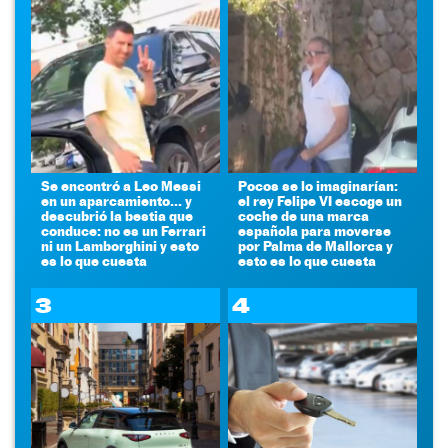
Se encontró a Leo Messi
Pocos se lo imaginarían:
en un aparcamiento... y
el rey Felipe VI escoge un
descubrió la bestia que
coche de una marca
conduce: no es un Ferrari
española para moverse
ni un Lamborghini y esto
por Palma de Mallorca y
es lo que cuesta
esto es lo que cuesta
3
4