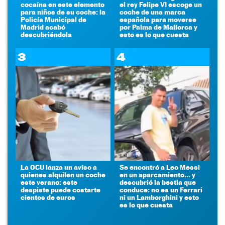
cocaína en este elemento
el rey Felipe VI escoge un
para niños de su coche: la
coche de una marca
Policía Municipal de
española para moverse
Madrid acabó
por Palma de Mallorca y
descubriéndola
esto es lo que cuesta
3
4
La OCU lanza un aviso a
Se encontró a Leo Messi
quienes alquilen un coche
en un aparcamiento... y
este verano: este
descubrió la bestia que
despiste puede costarte
conduce: no es un Ferrari
cientos de euros
ni un Lamborghini y esto
es lo que cuesta