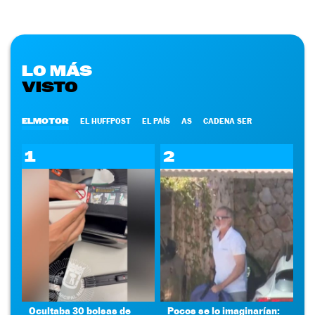
LO MÁS
VISTO
ELMOTOR
EL HUFFPOST
EL PAÍS
AS
CADENA SER
1
2
Ocultaba 30 bolsas de
Pocos se lo imaginarían: