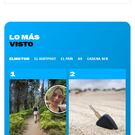
LO MÁS
VISTO
ELMOTOR
EL HUFFPOST
EL PAÍS
AS
CADENA SER
1
2