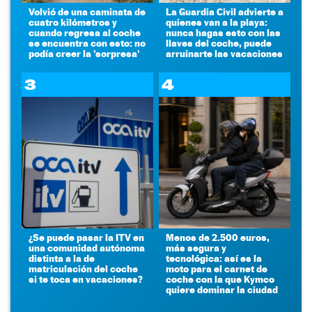
Volvió de una caminata de
La Guardia Civil advierte a
cuatro kilómetros y
quienes van a la playa:
cuando regresa al coche
nunca hagas esto con las
se encuentra con esto: no
llaves del coche, puede
podía creer la 'sorpresa'
arruinarte las vacaciones
3
4
¿Se puede pasar la ITV en
Menos de 2.500 euros,
una comunidad autónoma
más segura y
distinta a la de
tecnológica: así es la
matriculación del coche
moto para el carnet de
si te toca en vacaciones?
coche con la que Kymco
quiere dominar la ciudad