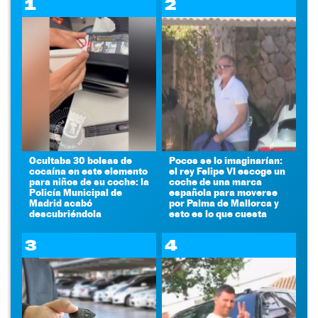
1
2
Ocultaba 30 bolsas de
Pocos se lo imaginarían:
cocaína en este elemento
el rey Felipe VI escoge un
para niños de su coche: la
coche de una marca
Policía Municipal de
española para moverse
Madrid acabó
por Palma de Mallorca y
descubriéndola
esto es lo que cuesta
3
4