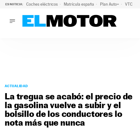
Coches eléctricos
Matrícula españa
Plan Auto+
VTC
ES NOTICIA:
LO ÚLTIMO
La Lista Blanca del Programa Auto+: todos los coches eléct
LO ÚLTIMO
La Lista Blanca del Programa Auto+: todos los coches eléctr
ACTUALIDAD
ELÉCTRICOS
CONDUCIR
PRUEBAS
Saltar
VIRALES
al
ACTUALIDAD
PODCAST
contenido
La tregua se acabó: el precio de
MOTOS
la gasolina vuelve a subir y el
TECNOLOGÍA
bolsillo de los conductores lo
SUPERCOCHES
MOTORTV
nota más que nunca
PREMIOS
SERVICIOS