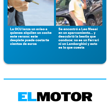
La OCU lanza un aviso a
Se encontró a Leo Messi
quienes alquilen un coche
en un aparcamiento... y
este verano: este
descubrió la bestia que
despiste puede costarte
conduce: no es un Ferrari
cientos de euros
ni un Lamborghini y esto
es lo que cuesta