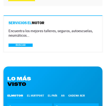
SERVICIOS EL
MOTOR
Encuentra los mejores talleres, seguros, autoescuelas,
neumáticos…
BUSCAR
LO MÁS
VISTO
ELMOTOR
EL HUFFPOST
EL PAÍS
AS
CADENA SER