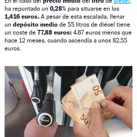
En el caso del
precio medio
del
litro
de
diésel
,
ha repuntado un
0,28%
para situarse en los
1,416 euros.
A pesar de esta escalada, llenar
un
depósito medio
de 55 litros de diésel tiene
un coste de
77,88 euros:
4,67 euros menos que
hace 12 meses, cuando ascendía a unos 82,55
euros.