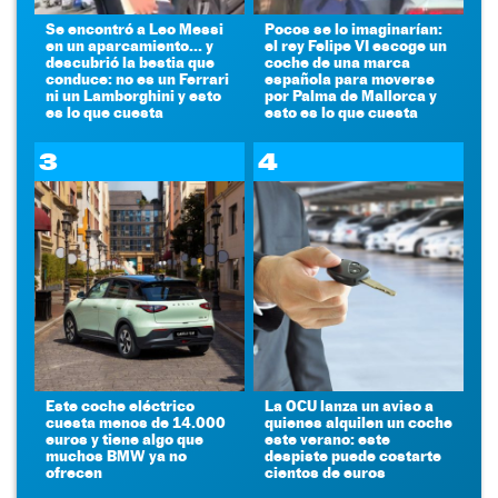
Se encontró a Leo Messi
Pocos se lo imaginarían:
en un aparcamiento... y
el rey Felipe VI escoge un
descubrió la bestia que
coche de una marca
conduce: no es un Ferrari
española para moverse
ni un Lamborghini y esto
por Palma de Mallorca y
es lo que cuesta
esto es lo que cuesta
3
4
Este coche eléctrico
La OCU lanza un aviso a
cuesta menos de 14.000
quienes alquilen un coche
euros y tiene algo que
este verano: este
muchos BMW ya no
despiste puede costarte
ofrecen
cientos de euros