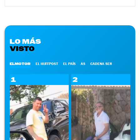
LO MÁS
VISTO
ELMOTOR
EL HUFFPOST
EL PAÍS
AS
CADENA SER
1
2