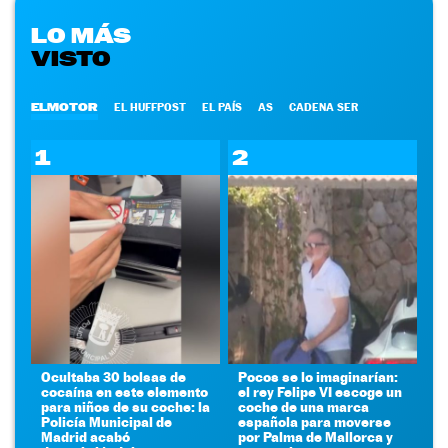
LO MÁS
VISTO
ELMOTOR
EL HUFFPOST
EL PAÍS
AS
CADENA SER
1
2
Ocultaba 30 bolsas de
Pocos se lo imaginarían:
cocaína en este elemento
el rey Felipe VI escoge un
para niños de su coche: la
coche de una marca
Policía Municipal de
española para moverse
Madrid acabó
por Palma de Mallorca y