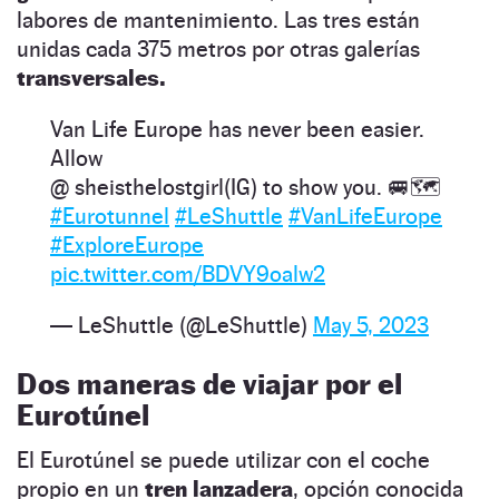
labores de mantenimiento. Las tres están
unidas cada 375 metros por otras galerías
transversales.
Van Life Europe has never been easier.
Allow
@ sheisthelostgirl(IG) to show you. 🚐🗺️
#Eurotunnel
#LeShuttle
#VanLifeEurope
#ExploreEurope
pic.twitter.com/BDVY9oalw2
— LeShuttle (@LeShuttle)
May 5, 2023
Dos maneras de viajar por el
Eurotúnel
El Eurotúnel se puede utilizar con el coche
propio en un
tren lanzadera
, opción conocida