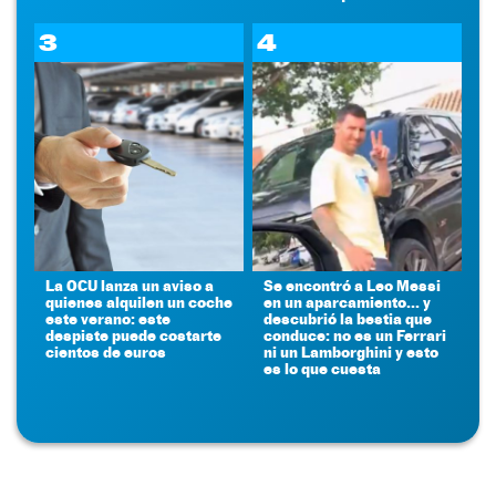
3
4
La OCU lanza un aviso a
Se encontró a Leo Messi
quienes alquilen un coche
en un aparcamiento... y
este verano: este
descubrió la bestia que
despiste puede costarte
conduce: no es un Ferrari
cientos de euros
ni un Lamborghini y esto
es lo que cuesta