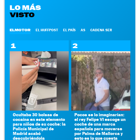
LO MÁS
VISTO
ELMOTOR
EL HUFFPOST
EL PAÍS
AS
CADENA SER
1
2
Ocultaba 30 bolsas de
Pocos se lo imaginarían:
cocaína en este elemento
el rey Felipe VI escoge un
para niños de su coche: la
coche de una marca
Policía Municipal de
española para moverse
Madrid acabó
por Palma de Mallorca y
descubriéndola
esto es lo que cuesta